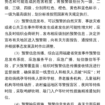
势态和可能造成的危害程度，将预警级别分为一级、二
级、三级、四级，分别用红色、橙色、黄色和蓝色标示，
一级为最高级别，划分标准按照国家有关规定执行。
（2）预警信息发布。可以预警的自然灾害、事故灾难
或者公共卫生事件即将发生或者发生的可能性增大时，应
当及时组织会商研判，发布相应级别的预警信息，决定并
宣布有关地区进入预警期，向有关方面报告、通报情况，
并根据事态发展及时作出调整。
（3）预警信息传播。综合运用福建省突发事件预警信
息发布系统、应急服务平台、应急广播、短信微信等手
段，扩大预警覆盖面；组织对预警信息传播接收情况进行
监督抽查，确保基层一线责任人和相关人员被“叫应”；对
老幼病残孕等特殊人群和学校、养老服务机构、儿童福利
机构等特殊场所，农村偏远地区等警报盲区，夜间等特殊
时段，采取鸣锣吹哨、敲门入户等针对性措施精准通知到
位。
（4）预警响应措施。预警信息发布后，有关方面应根