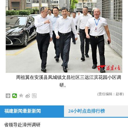
周祖翼在安溪县凤城镇文昌社区三远江滨花园小区调
研。
(责任编辑：赵睿)
福建新闻最新新闻
24小时点击排行榜
省领导赴漳州调研