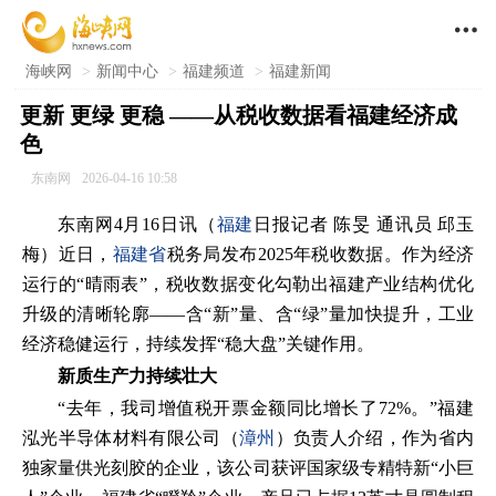

海峡网
>
新闻中心
>
福建频道
>
福建新闻
更新 更绿 更稳 ——从税收数据看福建经济成
色
东南网
2026-04-16 10:58
东南网4月16日讯（
福建
日报记者 陈旻 通讯员 邱玉
梅）近日，
福建省
税务局发布2025年税收数据。作为经济
运行的“晴雨表”，税收数据变化勾勒出福建产业结构优化
升级的清晰轮廓——含“新”量、含“绿”量加快提升，工业
经济稳健运行，持续发挥“稳大盘”关键作用。
新质生产力持续壮大
“去年，我司增值税开票金额同比增长了72%。”福建
泓光半导体材料有限公司（
漳州
）负责人介绍，作为省内
独家量供光刻胶的企业，该公司获评国家级专精特新“小巨