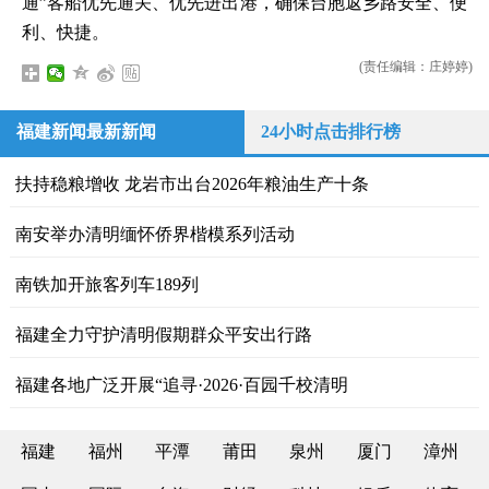
通”客船优先通关、优先进出港，确保台胞返乡路安全、便
利、快捷。
(责任编辑：庄婷婷)
福建新闻最新新闻
24小时点击排行榜
扶持稳粮增收 龙岩市出台2026年粮油生产十条
南安举办清明缅怀侨界楷模系列活动
南铁加开旅客列车189列
福建全力守护清明假期群众平安出行路
福建各地广泛开展“追寻·2026·百园千校清明
福建
福州
平潭
莆田
泉州
厦门
漳州