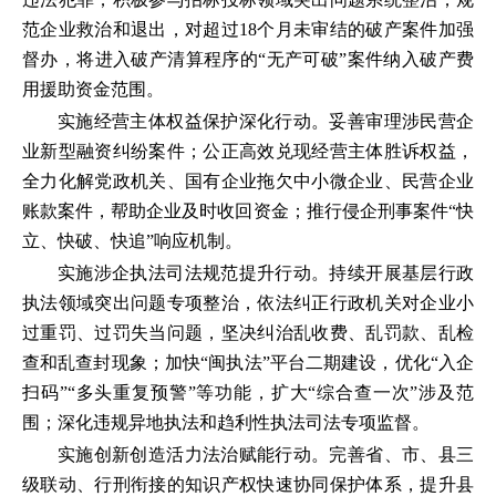
范企业救治和退出，对超过18个月未审结的破产案件加强
督办，将进入破产清算程序的“无产可破”案件纳入破产费
用援助资金范围。
实施经营主体权益保护深化行动。妥善审理涉民营企
业新型融资纠纷案件；公正高效兑现经营主体胜诉权益，
全力化解党政机关、国有企业拖欠中小微企业、民营企业
账款案件，帮助企业及时收回资金；推行侵企刑事案件“快
立、快破、快追”响应机制。
实施涉企执法司法规范提升行动。持续开展基层行政
执法领域突出问题专项整治，依法纠正行政机关对企业小
过重罚、过罚失当问题，坚决纠治乱收费、乱罚款、乱检
查和乱查封现象；加快“闽执法”平台二期建设，优化“入企
扫码”“多头重复预警”等功能，扩大“综合查一次”涉及范
围；深化违规异地执法和趋利性执法司法专项监督。
实施创新创造活力法治赋能行动。完善省、市、县三
级联动、行刑衔接的知识产权快速协同保护体系，提升县