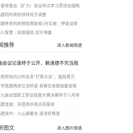
省委常委会（扩大）会议传达学习贯彻全国两
福建四所高校领导班子调整
福建养老机构预收费新规5月实施：押金设限
闽人智慧｜树固城垣 志守海疆
闻推荐
进入新闻频道
油会议记录终于公开，赖清德不究当局
绿营把岛内公听会变“打蒋大会”，猛批蒋万
研学搭建两岸交流桥梁 青春往来联结厦金情
第九届全国职工职业技能大赛决赛将于11月举
福建连城：非遗奇妙夜点亮夏夜
福建泉州：入山避暑去 清凉好惬意
新图文
进入图片频道