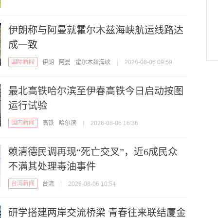
伊朗称与阿曼就霍尔木兹海峡航运线路达
成一致
国际新闻
伊朗
阿曼
霍尔木兹海峡
|
2026-08-06 09:59
最北高铁哈尔滨至伊春高铁今日启动按图
运行试验
国内新闻
高铁
哈尔滨
|
2026-08-06 16:36
赖清德民调再现“死亡交叉”，近6成民众
不满其处理毒油事件
台湾新闻
台湾
|
2026-08-06 10:54
研学搭建两岸交流桥梁 青春往来联结厦金