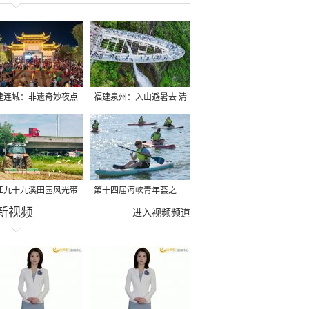
建连城：非遗奇妙夜点
福建泉州：入山避暑去 清
夏夜
凉好惬意
江九十九溪田园风光带
第十四届海峡青年荟之
新视频
亩早稻迎来成熟收割季
2026榕台青年大学生水上
进入视频频道
运动交流营