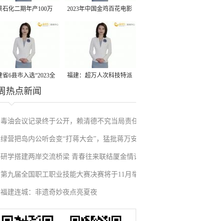
景石化二期年产100万
2023年中国金鸡百花电影
丙烷脱氢项目建成中交
节有福电影巡展31日启动
省6县市入选“2023全
福建：超万人次科技特派
周热点新闻
县域发展潜力百强县”
员一线开展服务
毒油会议记录终于公开，赖清德不究当局责任
绿营把岛内公听会变“打蒋大会”，猛批蒋万安
反甩锅卢秀燕，蓝营点名责任官员要求撤职下
研学搭建两岸交流桥梁 青春往来联结厦金情谊
废除监察机构主张，遭蓝营搬出蔡英文、赖清
台
第九届全国职工职业技能大赛决赛将于11月举
德过往言论打脸
福建连城：非遗奇妙夜点亮夏夜
行