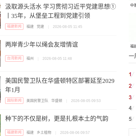
汲取源头活水 学习贯彻习近平党建思想①
中
丨35年，从堡垒工程到党建引领
吨
福建新闻
福建
党建
|
2026-08-05 11:45
两岸青少年以绳会友增情谊
福建
一
国
台湾新闻
福州
|
2026-08-05 11:48
美国民警卫队在华盛顿特区部署延至2029
年1月
国际新闻
美国民警卫队
华盛顿
|
2026-08-05 09:53
种下的不仅是树，更是扎根本土的气韵
福建新闻
福建
乡土植物
|
2026-08-06 09:57