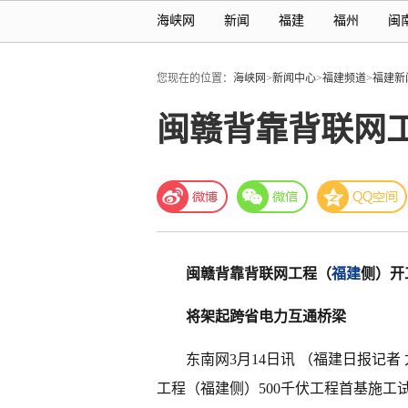
海峡网
新闻
福建
福州
闽
您现在的位置：
海峡网
>
新闻中心
>
福建频道
>
福建新
闽赣背靠背联网
闽赣背靠背联网工程（
福建
侧）开
将架起跨省电力互通桥梁
东南网3月14日讯 （福建日报记者
工程（福建侧）500千伏工程首基施