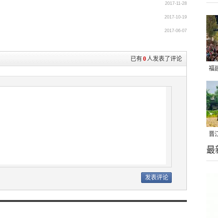
2017-11-28
2017-10-19
2017-06-07
已有
0
人发表了评论
福
亮
晋
最
千