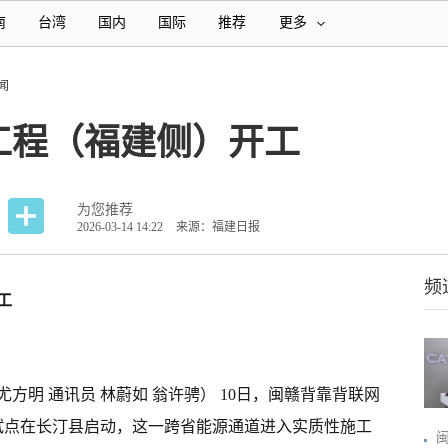
南
台湾
国内
国际
推荐
更多
闻
工程（福建侧）开工
为您推荐
2026-03-14 14:22
来源：福建日报
频
工
 尤方明 通讯员 林蔚如 翁许骋） 10日，闽赣背靠背联网
工试点在长汀县启动，这一跨省能源通道进入实质性施工