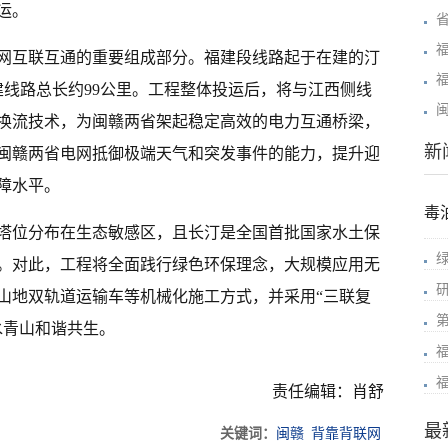
运。
网互联互通的重要组成部分。福建段线路起于在建的汀
建线路总长约99公里。工程整体投运后，将与江西侧线
换流技术，为闽赣两省架起稳定高效的电力互通桥梁，
新
闽赣两省电网抵御极端天气和突发事件的能力，提升迎
障水平。
毒
塔位分布在生态敏感区，且长汀是全国首批国家水土保
。对此，工程将全面践行绿色环保理念，大规模应用无
山地双轨道运输车等机械化施工方式，并采用“三联复
水青山和谐共生。
责任编辑：肖舒
最
关键词：
闽赣
背靠背联网