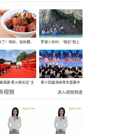
秋了！啃秋、贴秋膘、
罗源八井村：“抱石”而上
秋，福建人这样过才够
→
寻美福建 薪火映长征”主
第十四届海峡青年荟集中
新视频
活动在龙岩长汀启动
阶段活动在福州举行
进入视频频道