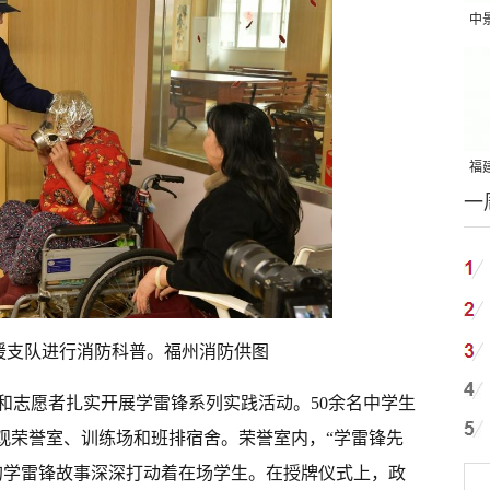
中
吨
福建
一
国
援支队进行消防科普。福州消防供图
和志愿者扎实开展学雷锋系列实践活动。50余名中学生
参观荣誉室、训练场和班排宿舍。荣誉室内，“学雷锋先
承的学雷锋故事深深打动着在场学生。在授牌仪式上，政