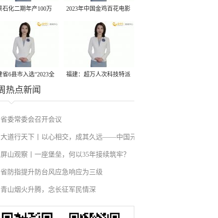
景石化二期年产100万
2023年中国金鸡百花电影
丙烷脱氢项目建成中交
节有福电影巡展31日启动
省6县市入选“2023全
福建：超万人次科技特派
周热点新闻
县域发展潜力百强县”
员一线开展服务
省委常委会召开会议
大道行天下丨以心相交，成其久远——中国元
屏山观察丨一座堡垒，何以35年接续筑牢？
首外交的世界情怀与大国气派
省防指提升防台风应急响应为三级
青山烟火升腾，念长征军民情深