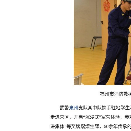
福州市消防救
武警
泉州
支队某中队携手驻地学生
走进营区，开启“沉浸式”军营体验，
进集体”等奖牌熠熠生辉，60余年传