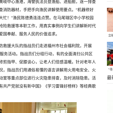
黄岐中心渔港，海警执法员登渔船、进船舱，逐一排查
查消防器材，手把手向渔民讲解使用要点。“机器修好
大忙！”渔民陈德勇连连点赞。在马尾辖区中小学校园
抢险救援等本职工作，用真实事例向学生们讲解新时代
爱国奉献、服务人民的价值追求。
立
晒
防救援大队的指战员们走进福州市社会福利院，开展
味
愿服务活动。指战员们分组行动，有的全面清扫公共区
修剪指甲、促膝谈心，让老人们倍感温暖。针对老年人
“
况，指战员们用通俗易懂的语言讲解用火用电安全、火
最
题
动室等重点部位进行火灾隐患排查，及时消除隐患。活
有共产党就没有新中国》《学习雷锋好榜样》等经典歌