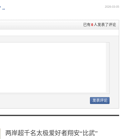
2026-03-05
了→
已有
0
人发表了评论
两岸超千名太极爱好者翔安“比武”