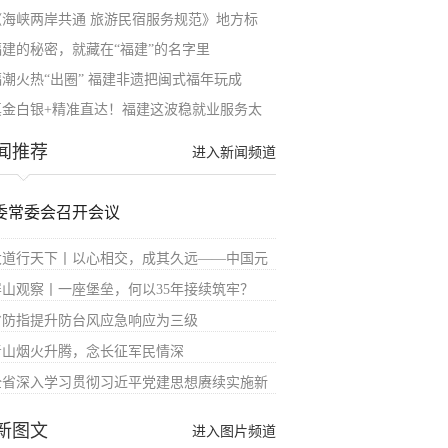
《海峡两岸共通 旅游民宿服务规范》地方标
福建的秘密，就藏在“福建”的名字里
福潮火热“出圈” 福建非遗把闽式福年玩成
真金白银+精准直达！福建这波稳就业服务太
闻推荐
进入新闻频道
委常委会召开会议
大道行天下丨以心相交，成其久远——中国元
屏山观察丨一座堡垒，何以35年接续筑牢？
省防指提升防台风应急响应为三级
青山烟火升腾，念长征军民情深
全省深入学习贯彻习近平党建思想赓续实施新
新图文
进入图片频道