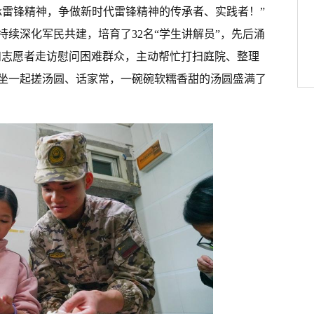
承雷锋精神，争做新时代雷锋精神的传承者、实践者！”
续深化军民共建，培育了32名“学生讲解员”，先后涌
们和志愿者走访慰问困难群众，主动帮忙打扫庭院、整理
坐一起搓汤圆、话家常，一碗碗软糯香甜的汤圆盛满了