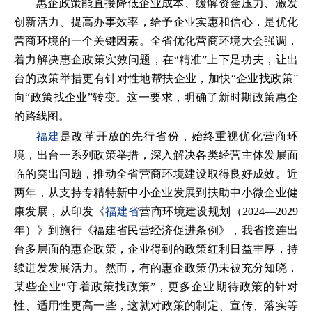
惠企政策能直接降低企业成本、缓解资金压力、激发
创新活力、提高办事效率，给予企业实惠和信心，是优化
营商环境的一个关键因素。全省优化营商环境大会强调，
着力解决惠企政策实效问题，在“精准”上下足功夫，让出
台的政策举措更有针对性地帮扶企业，加快“企业找政策”
向“政策找企业”转变。这一要求，明确了新时期政策惠企
的路线图。
福建
是改革开放的先行省份，始终重视优化营商环
境，出台一系列政策举措，深入解决各类经营主体发展面
临的突出问题，推动全省营商环境建设取得良好成效。近
两年，从支持专精特新中小企业发展到扶助中小微企业健
康发展，从印发《
福建省
营商环境建设规划（2024—2029
年）》到施行《福建省民营经济促进条例》，我省接连出
台多层面的惠企政策，企业得到的政策红利日益丰厚，持
续迸发发展活力。然而，有的惠企政策仍未被充分知晓，
某些企业“守着政策找政策”，更多企业期待政策的针对
性、适用性更高一些，这就对政策的制定、宣传、落实等