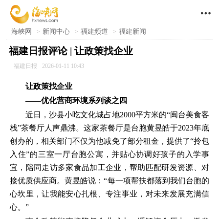

海峡网
>
新闻中心
>
福建频道
>
福建新闻
福建日报评论 | 让政策找企业
福建日报
2026-01-11 10:43
让政策找企业
——优化营商环境系列谈之四
近日，沙县小吃文化城占地2000平方米的“闽台美食客
栈”茶餐厅人声鼎沸。这家茶餐厅是台胞黄昱皓于2023年底
创办的，相关部门不仅为他减免了部分租金，提供了“拎包
入住”的三室一厅台胞公寓，并贴心协调好孩子的入学事
宜，陪同走访多家食品加工企业，帮助匹配研发资源、对
接优质供应商。黄昱皓说：“每一项帮扶都落到我们台胞的
心坎里，让我能安心扎根、专注事业，对未来发展充满信
心。”