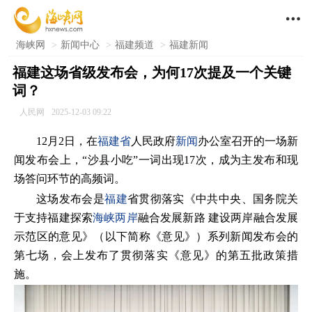

海峡网
>
新闻中心
>
福建频道
>
福建新闻
福建这场省级发布会，为何17次提及一个关键
词？
人民网
2025-12-03 09:22
12月2日，在
福建省
人民政府
新闻
办公室召开的一场新
闻发布会上，“沙县小吃”一词出现17次，成为主发布和现
场答问环节的高频词。
这场发布会是
福建
省贯彻落实《中共中央、国务院关
于支持福建探索
海峡两岸
融合发展新路 建设两岸融合发展
示范区的意见》（以下简称《意见》）系列新闻发布会的
第七场，会上发布了贯彻落实《意见》的第五批政策措
施。