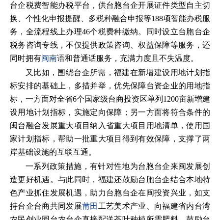
台企税费智能办税平台，供台胞台企开展证件类型自主切
换、个性化申报提醒、多税种融合申报等188项智能办税服
务，全流程线上办理46个税费种缴纳。同时设立台胞台企
税务咨询专线，不仅提供政策咨询、权益保障等服务，还
同时拥有
闽南
语和普通话服务，充满力度且不失温度。
又比如，围绕台企所需，福建在新增建设用地计划指
标安排的基础上，多措并举，优先保障台资企业的用地指
标，一方面对全省6个国家级台商投资区单列1200亩新增建
设用地计划指标，实施定向保障；另一方面将符合条件的
闽台融合发展重大项目纳入省重大项目用地清单，使用国
家计划指标，帮助一批重大项目得到有效保障，支撑了两
岸基础设施的互联互通。
一系列政策措施，有针对性地为台胞台企来闽发展创
造更好机遇。与此同时，福建还鼓励台胞台企结合本地特
色产业抓住发展机遇，助力台胞台企在闽投资兴业，如支
持台企台商共同发展
莆田
工艺美术产业、向福建省内台湾
农民创业园台农台企直接配送茶叶种植所需肥料、鼓励台