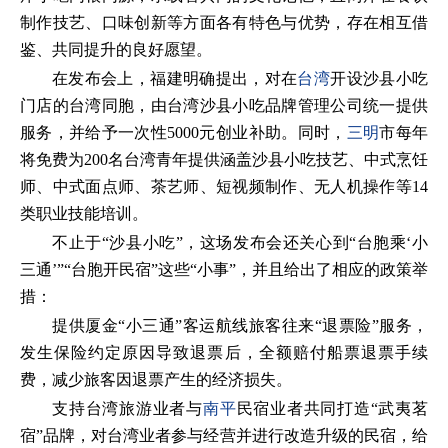
制作技艺、口味创新等方面各有特色与优势，存在相互借
鉴、共同提升的良好愿望。
在发布会上，福建明确提出，对在
台湾
开设沙县小吃
门店的台湾同胞，由台湾沙县小吃品牌管理公司统一提供
服务，并给予一次性5000元创业补助。同时，
三明
市每年
将免费为200名台湾青年提供涵盖沙县小吃技艺、中式烹饪
师、中式面点师、茶艺师、短视频制作、无人机操作等14
类职业技能培训。
不止于“沙县小吃”，这场发布会还关心到“台胞乘‘小
三通’”“台胞开民宿”这些“小事”，并且给出了相应的政策举
措：
提供厦金“小三通”客运航线旅客往来“退票险”服务，
发生保险约定原因导致退票后，全额赔付船票退票手续
费，减少旅客因退票产生的经济损失。
支持台湾旅游业者与
南平
民宿业者共同打造“武夷茗
宿”品牌，对台湾业者参与经营并进行改造升级的民宿，给