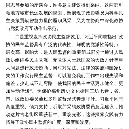
同志等参加的座谈会，许多意见建议得到采纳。这两部引
领地方城市长远发展的规划，既展现了政协委员为科学民
主决策贡献智慧力量的履职风采，又为在协商中深化政协
与党委政府互动作出示范。
二是重视发挥政协民主监督效用。习近平同志指出“政
协的民主监督具有广泛的代表性、鲜明的党派性等特点，
层次高、影响大，是人民监督的重要组成部分”“通过人民
政协组织各民主党派、无党派人士就国家的大政方针等重
大问题进行政治协商，同时对宪法、法律的实施和国家机
关的工作实行民主监督，可以避免我们工作中出现失误和
偏差，少走或不走弯路，使我国的民主生活更加健全、更
加生动活泼”。为保护福州历史文化街区三坊七巷，省、
市、区政协委员通过多种监督形式奔走呼吁。习近平同志
高度重视、倾力支持，听取并采纳政协委员意见建议，推
动这片古老街区重获新生、重焕光彩，这些探索实践有力
拓展了政协民主监督的广度、深度和效度。