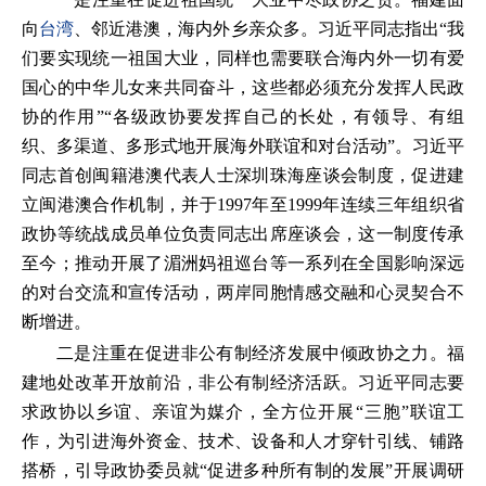
向
台湾
、邻近港澳，海内外乡亲众多。习近平同志指出“我
们要实现统一祖国大业，同样也需要联合海内外一切有爱
国心的中华儿女来共同奋斗，这些都必须充分发挥人民政
协的作用”“各级政协要发挥自己的长处，有领导、有组
织、多渠道、多形式地开展海外联谊和对台活动”。习近平
同志首创闽籍港澳代表人士深圳珠海座谈会制度，促进建
立闽港澳合作机制，并于1997年至1999年连续三年组织省
政协等统战成员单位负责同志出席座谈会，这一制度传承
至今；推动开展了湄洲妈祖巡台等一系列在全国影响深远
的对台交流和宣传活动，两岸同胞情感交融和心灵契合不
断增进。
二是注重在促进非公有制经济发展中倾政协之力。福
建地处改革开放前沿，非公有制经济活跃。习近平同志要
求政协以乡谊、亲谊为媒介，全方位开展“三胞”联谊工
作，为引进海外资金、技术、设备和人才穿针引线、铺路
搭桥，引导政协委员就“促进多种所有制的发展”开展调研