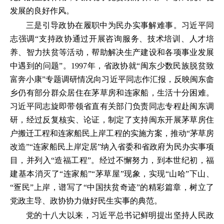
发展的良好作风。
三是引导政协在履职中为民办实事解难事。习近平同
志强调“支持政协通过开展咨询服务、技术培训、人才培
养、智力扶贫等活动，帮助解决生产建设和各项事业发展
中遇到的问题”。1997年，省政协就“闽东少数民族脱贫致
富奔小康”专题调研情况向习近平同志作汇报，反映闽东畲
乡仍有部分群众居住在茅草房和连家船，生活十分困难。
习近平同志旋即带领省直有关部门负责同志专程赴闽东调
研，经过反复核实、论证，制定了支持闽东开展茅草房住
户搬迁工程和连家船民上岸工程的实施方案，推动“茅草房
改造”“连家船民上岸定居”纳入省委和省政府为民办实事项
目，并列入“造福工程”。经过不懈努力，到本世纪初，福
建基本消灭了“连家船”“茅草屋”现象，实现“山哈”下山、
“疍民”上岸，谱写了“中国扶贫奇迹”的精彩篇章，树立了
党政主导、政协协力做好民生实事的典范。
党的十八大以来，习近平总书记鲜明提出坚持人民政