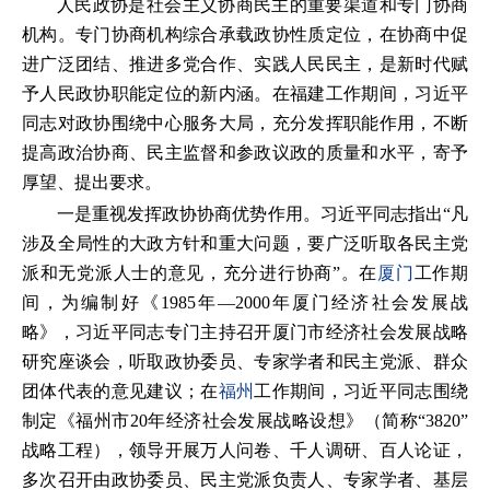
人民政协是社会主义协商民主的重要渠道和专门协商
机构。专门协商机构综合承载政协性质定位，在协商中促
进广泛团结、推进多党合作、实践人民民主，是新时代赋
予人民政协职能定位的新内涵。在福建工作期间，习近平
同志对政协围绕中心服务大局，充分发挥职能作用，不断
提高政治协商、民主监督和参政议政的质量和水平，寄予
厚望、提出要求。
一是重视发挥政协协商优势作用。习近平同志指出“凡
涉及全局性的大政方针和重大问题，要广泛听取各民主党
派和无党派人士的意见，充分进行协商”。在
厦门
工作期
间，为编制好《1985年—2000年厦门经济社会发展战
略》，习近平同志专门主持召开厦门市经济社会发展战略
研究座谈会，听取政协委员、专家学者和民主党派、群众
团体代表的意见建议；在
福州
工作期间，习近平同志围绕
制定《福州市20年经济社会发展战略设想》（简称“3820”
战略工程），领导开展万人问卷、千人调研、百人论证，
多次召开由政协委员、民主党派负责人、专家学者、基层