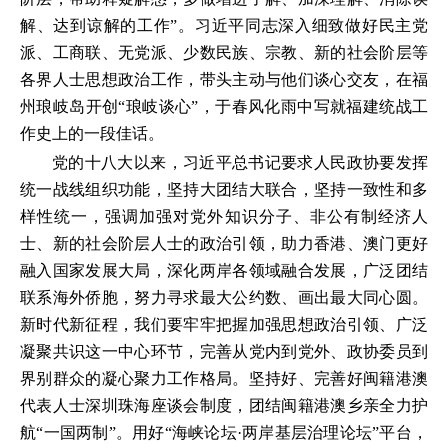
解、达到谅解的工作”。习近平同志深入细致做好民主党
派、工商联、无党派、少数民族、宗教、新的社会阶层等
各界人士思想政治工作，带头主动与他们谈心交友，在福
州琅岐岛开创“琅岐谈心”，于春风化雨中写就福建统战工
作史上的一段佳话。
党的十八大以来，习近平总书记要求人民政协要发挥
统一战线组织功能，坚持大团结大联合，坚持一致性和多
样性统一，强调加强对党外知识分子、非公有制经济人
士、新的社会阶层人士的政治引领，助力香港、澳门更好
融入国家发展大局，深化两岸各领域融合发展，广泛团结
联系海外侨胞，努力寻求最大公约数、画出最大同心圆。
新时代新征程，我们要牢牢把握加强思想政治引领、广泛
凝聚共识这一中心环节，完善从党内到党外、政协委员到
界别群众的凝心聚力工作格局。坚持好、完善好闽籍港澳
代表人士深圳珠海座谈会制度，团结闽籍港澳乡亲全力护
航“一国两制”。用好“海峡论坛·两岸基层治理论坛”平台，