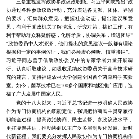
三是重视发挥政协参政议政职能。习近平同志指出“政
协通过各种参政议政活动，充分表达各党派、团体、界别
的要求，汇集群众意见，把握社会动态，提出建议和意
见，有利于党政机关了解情况，研究对策，搞好工作，有
利于帮助群众释疑解惑，化解矛盾，协调关系，增进团结”
“政协委员中人才济济，他们提出的意见建议一般都有理论
根据和一定的事例佐证，我们必须虚心倾听、慎重接纳”。
习近平同志善于借助政协委员中的专家学者力量开展调
研、认真听取建议，如吸收采纳政协委员关于菌草技术研
究的建言，支持福建农林大学创建全国首个菌草科学实验
室。如今，菌草技术已在100多个国家和地区推广应用，造
福了广大发展中国家人民。
党的十八大以来，习近平总书记进一步明确人民政协
作为专门协商机构的职能定位，强调把协商民主贯穿履行
职能全过程，提高政治协商、民主监督、参政议政水平，
更好凝聚共识，推动协商民主广泛多层制度化发展。新时
代新征程，我们要充分发挥人民政协作为专门协商机构作