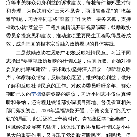
疗等事关群众切身利益的诉求建议，每桩每件都郑重对待
和办理。为解决群众“三天不见青，两眼冒金星”的“吃菜
难”问题，习近平同志将“菜篮子”作为第一要务来抓，支持
省政协就“菜篮子”工程实施情况开展视察调研，鼓励政协
委员多提意见和建议，推动这项重要民生工程取得显著成
效，成为把党的根本宗旨融入政协履职的具体实践。
二是鼓励政协在履职中积极反映社情民意。习近平同
志指出“要重视政协反映的社情民意，认真听取、正确对待
委员的批评和建议”，要求政协坚持深入群众，倾听群众呼
声，体察群众情绪，反映群众愿望，维护群众利益，做好
了解和反映社情民意的工作。对政协委员呼吁多年、群众
期盼已久的
宁德
修建铁路的建议，习近平同志不仅认真倾
听和采纳，还专程赴铁道部协调项目落地、督促省直相关
部门落实资金。2009年温福铁路开通，宁德改变了“路无寸
轨”的局面，此后还抱上宁德时代、青拓集团等“金娃娃”，
区域经济发展突飞猛进，既体现了政协反映社情民意小中
见大的重要作用，又展现了党委政府听民声、解民忧、促