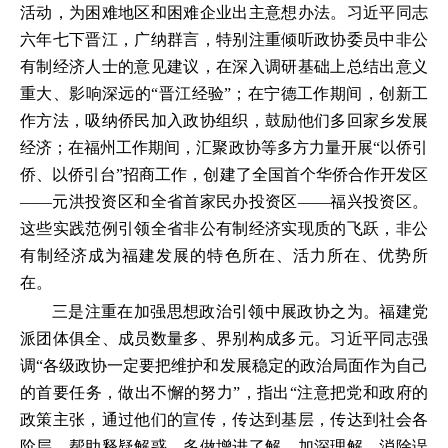
活动，为困难地区和困难企业出主意想办法。习近平同志
六年七下晋江，广纳群言，特别注重倾听政协委员中非公
有制经济人士的意见建议，在深入调研基础上总结出意义
重大、影响深远的“晋江经验”；在宁德工作期间，创新工
作方法，吸纳侨民加入政协组织，鼓励他们多回家乡发展
经济；在福州工作期间，汇聚政协等多方力量开展“以侨引
侨、以侨引台”招商工作，创建了全国首个华侨合作开发区
——元洪投资区和全省首家民办投资区——福兴投资区。
这些实践范例引领全省非公有制经济实现质的飞跃，非公
有制经济成为福建发展的特色所在、活力所在、优势所
在。
三是注重在加强思想政治引领中展政协之为。福建党
派团体俱全、成员数量多、界别构成多元。习近平同志强
调“各级政协一定要把维护和发展稳定的政治局面作为自己
的首要任务，做出不懈的努力”，指出“注意把党和政府的
政策主张，通过他们的宣传，传达到基层，传达到社会各
阶层，帮助释疑解惑，多做增进了解、加深理解、消除误