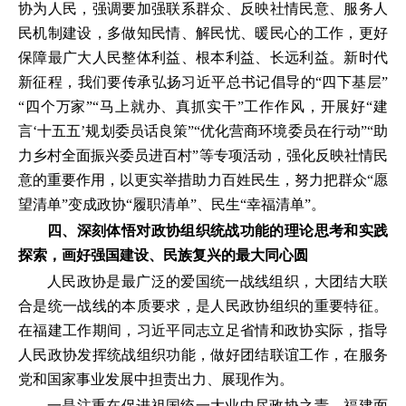
协为人民，强调要加强联系群众、反映社情民意、服务人
民机制建设，多做知民情、解民忧、暖民心的工作，更好
保障最广大人民整体利益、根本利益、长远利益。新时代
新征程，我们要传承弘扬习近平总书记倡导的“四下基层”
“四个万家”“马上就办、真抓实干”工作作风，开展好“建
言‘十五五’规划委员话良策”“优化营商环境委员在行动”“助
力乡村全面振兴委员进百村”等专项活动，强化反映社情民
意的重要作用，以更实举措助力百姓民生，努力把群众“愿
望清单”变成政协“履职清单”、民生“幸福清单”。
四、深刻体悟对政协组织统战功能的理论思考和实践
探索，画好强国建设、民族复兴的最大同心圆
人民政协是最广泛的爱国统一战线组织，大团结大联
合是统一战线的本质要求，是人民政协组织的重要特征。
在福建工作期间，习近平同志立足省情和政协实际，指导
人民政协发挥统战组织功能，做好团结联谊工作，在服务
党和国家事业发展中担责出力、展现作为。
一是注重在促进祖国统一大业中尽政协之责。福建面