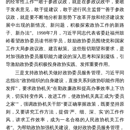
的经常性工作”“敢于参政议政，就是在参政议政中，要敢
于发表意见，敢于提建议，敢于进行民主监督”“善于参政
议政，就是要不断地分析新形势下改革开放和经济建设发
展中出现的新情况、新问题，积极探索政协工作的新路
子、新办法”。1998年7月，习近平同志代表省委赴福州鼓
岭看望政协委员读书班学员，鼓励政协委员围绕党和国家
工作大局参政议政、建言献策。这些殷切期望和要求，是
对加强政协委员履职能力建设的深入思考和深刻凝练，引
导激励政协委员积极投身政协实践、发挥重要作用。
三是支持政协机关做好政协委员服务管理。习近平同
志指出“政协组织的自身建设，直接关系到政协职能作用的
发挥”，要求政协机关“在勤政廉政和提高办事效率上下功
夫，切实转变作风，改进工作，使政协机关真正成为‘委员
之家’”，强调政协机关干部“要正确掌握政策，既要坚持原
则，又要讲究工作方法，提倡‘严、细、深、实’的工作作
风，讲求工作效率，成为一名合格的人民政协机关工作
者”。为帮助政协加强机关建设、做好政协委员服务管理，