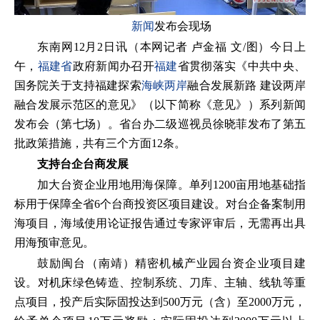
新闻
发布会现场
东南网12月2日讯（本网记者 卢金福 文/图）今日上
午，
福建省
政府新闻办召开
福建
省贯彻落实《中共中央、
国务院关于支持福建探索
海峡两岸
融合发展新路 建设两岸
融合发展示范区的意见》（以下简称《意见》）系列新闻
发布会（第七场）。省台办二级巡视员徐晓菲发布了第五
批政策措施，共有三个方面12条。
支持台企台商发展
加大台资企业用地用海保障。单列1200亩用地基础指
标用于保障全省6个台商投资区项目建设。对台企备案制用
海项目，海域使用论证报告通过专家评审后，无需再出具
用海预审意见。
鼓励闽台（南靖）精密机械产业园台资企业项目建
设。对机床绿色铸造、控制系统、刀库、主轴、线轨等重
点项目，投产后实际固投达到500万元（含）至2000万元，