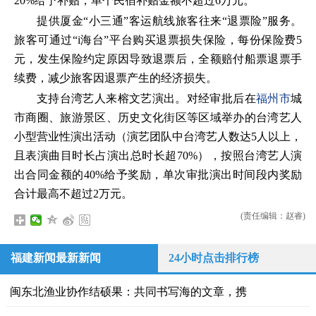
20%给予补贴，单个民宿补贴金额不超过6万元。
提供厦金“小三通”客运航线旅客往来“退票险”服务。
旅客可通过“i海台”平台购买退票损失保险，每份保险费5
元，发生保险约定原因导致退票后，全额赔付船票退票手
续费，减少旅客因退票产生的经济损失。
支持台湾艺人来榕文艺演出。对经审批后在
福州市
城
市商圈、旅游景区、历史文化街区等区域举办的台湾艺人
小型营业性演出活动（演艺团队中台湾艺人数达5人以上，
且表演曲目时长占演出总时长超70%），按照台湾艺人演
出合同金额的40%给予奖励，单次审批演出时间段内奖励
合计最高不超过2万元。
(责任编辑：赵睿)
福建新闻最新新闻
24小时点击排行榜
闽东北渔业协作结硕果：共同书写海的文章，携