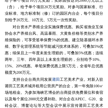
给予单个项目10万元奖励；实际固投达到2000万元以上
（含），给予单个项目20万元奖励。对参与国家标准、行
业标准、地方标准制（修）订的园区内台企，每个项目分
别给予20万元、10万元、5万元一次性奖励。
对台资水产养殖企业实施保费优惠。购买省渔业互保
协会水产养殖台风、高温暴雨、大黄鱼价格等类别水产养
殖保险的，可享受签单保费5%的优惠。建立陆基循环水养
殖、数字化管理系统等节能减污技术体系的，可叠加5%优
惠；续保且上一年度未发生理赔的，可叠加5%优惠；连续
两年、三年、四年及以上未发生理赔的，分别给予10%、
15%、20%优惠。单笔保费优惠上限5万元，全省年总优惠
额度为200万元。
支持台企台商共同发展
莆田
工艺美术产业。对新入驻
莆田工艺美术城并租用公营房产的台企，第一年免除100㎡
场地租金。为参加海峡艺博会的台商提供免费展位和食宿
以及每个展位2000元交通补助。对台企在APEC、G20、金
砖会议、博鳌论坛等大型会议中展示宣传莆田工艺美术