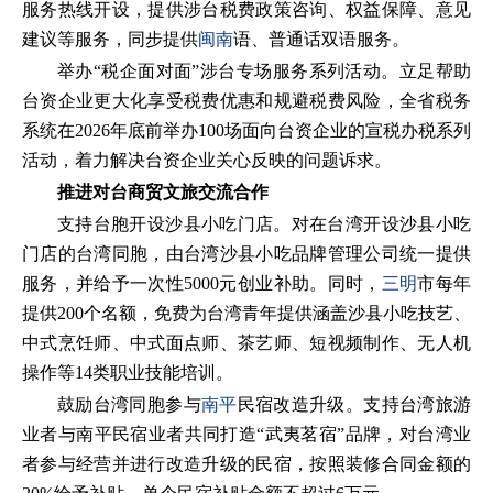
服务热线开设，提供涉台税费政策咨询、权益保障、意见
建议等服务，同步提供
闽南
语、普通话双语服务。
举办“税企面对面”涉台专场服务系列活动。立足帮助
台资企业更大化享受税费优惠和规避税费风险，全省税务
系统在2026年底前举办100场面向台资企业的宣税办税系列
活动，着力解决台资企业关心反映的问题诉求。
推进对台商贸文旅交流合作
支持台胞开设沙县小吃门店。对在台湾开设沙县小吃
门店的台湾同胞，由台湾沙县小吃品牌管理公司统一提供
服务，并给予一次性5000元创业补助。同时，
三明
市每年
提供200个名额，免费为台湾青年提供涵盖沙县小吃技艺、
中式烹饪师、中式面点师、茶艺师、短视频制作、无人机
操作等14类职业技能培训。
鼓励台湾同胞参与
南平
民宿改造升级。支持台湾旅游
业者与南平民宿业者共同打造“武夷茗宿”品牌，对台湾业
者参与经营并进行改造升级的民宿，按照装修合同金额的