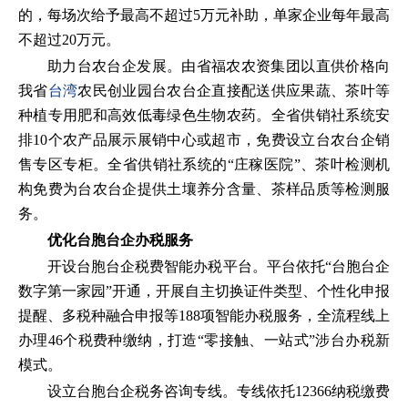
的，每场次给予最高不超过5万元补助，单家企业每年最高
不超过20万元。
助力台农台企发展。由省福农农资集团以直供价格向
我省
台湾
农民创业园台农台企直接配送供应果蔬、茶叶等
种植专用肥和高效低毒绿色生物农药。全省供销社系统安
排10个农产品展示展销中心或超市，免费设立台农台企销
售专区专柜。全省供销社系统的“庄稼医院”、茶叶检测机
构免费为台农台企提供土壤养分含量、茶样品质等检测服
务。
优化台胞台企办税服务
开设台胞台企税费智能办税平台。平台依托“台胞台企
数字第一家园”开通，开展自主切换证件类型、个性化申报
提醒、多税种融合申报等188项智能办税服务，全流程线上
办理46个税费种缴纳，打造“零接触、一站式”涉台办税新
模式。
设立台胞台企税务咨询专线。专线依托12366纳税缴费