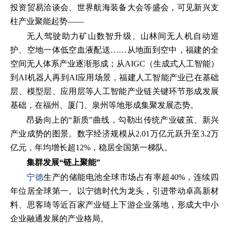
投资贸易洽谈会、世界航海装备大会等盛会，可见新兴支
柱产业聚能起势——
无人驾驶助力矿山数智升级、山林间无人机自动巡
护、空地一体低空血液配送……从地面到空中，福建的全
空间无人体系产业逐渐形成；从AIGC（生成式人工智能）
到AI机器人再到AI应用场景，福建人工智能产业已在基础
层、模型层、应用层等人工智能产业链关键环节形成发展
基础，在福州、厦门、泉州等地形成集聚发展态势。
昂扬向上的“新质”曲线，勾勒出传统产业破茧、新兴
产业成势的图景。数字经济规模从2.01万亿元跃升至3.2万
亿元，年均增长超12%，稳居全国第一梯队。
集群发展“链上聚能”
宁德
生产的储能电池全球市场占有率超40%，连续四
年位居全球第一。以宁德时代为龙头，引进带动卓高新材
料、思客琦等近百家产业链上下游企业落地，形成大中小
企业融通发展的产业格局。