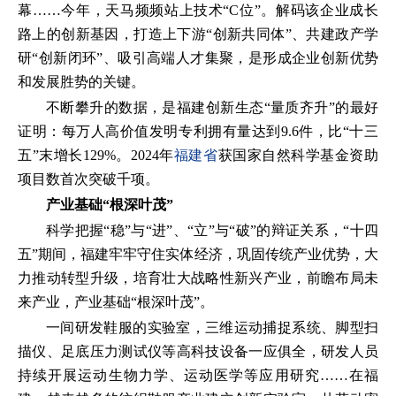
幕……今年，天马频频站上技术“C位”。解码该企业成长
路上的创新基因，打造上下游“创新共同体”、共建政产学
研“创新闭环”、吸引高端人才集聚，是形成企业创新优势
和发展胜势的关键。
不断攀升的数据，是福建创新生态“量质齐升”的最好
证明：每万人高价值发明专利拥有量达到9.6件，比“十三
五”末增长129%。2024年
福建省
获国家自然科学基金资助
项目数首次突破千项。
产业基础“根深叶茂”
科学把握“稳”与“进”、“立”与“破”的辩证关系，“十四
五”期间，福建牢牢守住实体经济，巩固传统产业优势，大
力推动转型升级，培育壮大战略性新兴产业，前瞻布局未
来产业，产业基础“根深叶茂”。
一间研发鞋服的实验室，三维运动捕捉系统、脚型扫
描仪、足底压力测试仪等高科技设备一应俱全，研发人员
持续开展运动生物力学、运动医学等应用研究……在福