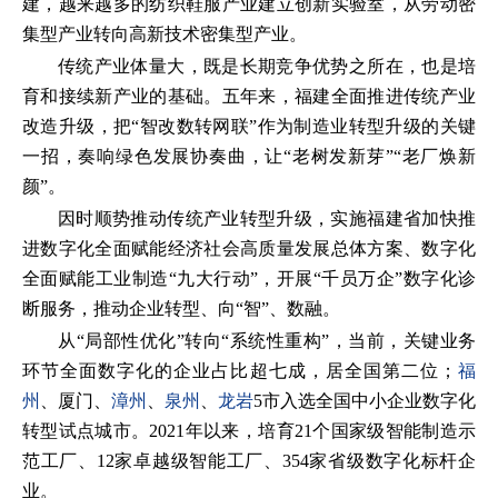
建，越来越多的纺织鞋服产业建立创新实验室，从劳动密
集型产业转向高新技术密集型产业。
传统产业体量大，既是长期竞争优势之所在，也是培
育和接续新产业的基础。五年来，福建全面推进传统产业
改造升级，把“智改数转网联”作为制造业转型升级的关键
一招，奏响绿色发展协奏曲，让“老树发新芽”“老厂焕新
颜”。
因时顺势推动传统产业转型升级，实施福建省加快推
进数字化全面赋能经济社会高质量发展总体方案、数字化
全面赋能工业制造“九大行动”，开展“千员万企”数字化诊
断服务，推动企业转型、向“智”、数融。
从“局部性优化”转向“系统性重构”，当前，关键业务
环节全面数字化的企业占比超七成，居全国第二位；
福
州
、厦门、
漳州
、
泉州
、
龙岩
5市入选全国中小企业数字化
转型试点城市。2021年以来，培育21个国家级智能制造示
范工厂、12家卓越级智能工厂、354家省级数字化标杆企
业。