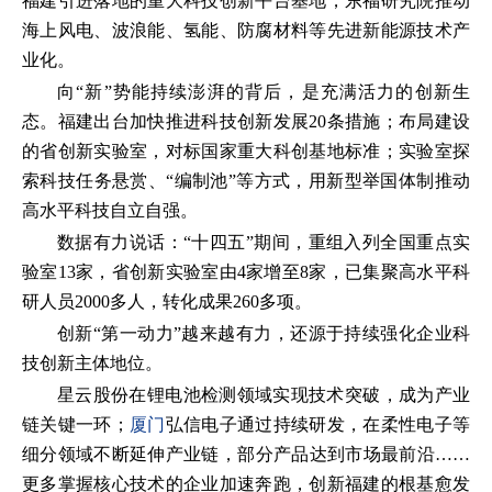
福建引进落地的重大科技创新平台基地，东福研究院推动
海上风电、波浪能、氢能、防腐材料等先进新能源技术产
业化。
向“新”势能持续澎湃的背后，是充满活力的创新生
态。福建出台加快推进科技创新发展20条措施；布局建设
的省创新实验室，对标国家重大科创基地标准；实验室探
索科技任务悬赏、“编制池”等方式，用新型举国体制推动
高水平科技自立自强。
数据有力说话：“十四五”期间，重组入列全国重点实
验室13家，省创新实验室由4家增至8家，已集聚高水平科
研人员2000多人，转化成果260多项。
创新“第一动力”越来越有力，还源于持续强化企业科
技创新主体地位。
星云股份在锂电池检测领域实现技术突破，成为产业
链关键一环；
厦门
弘信电子通过持续研发，在柔性电子等
细分领域不断延伸产业链，部分产品达到市场最前沿……
更多掌握核心技术的企业加速奔跑，创新福建的根基愈发