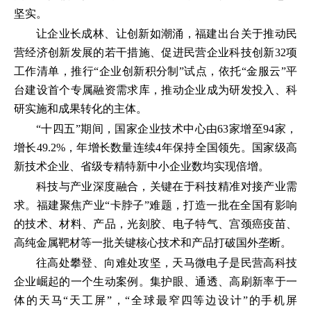
坚实。
让企业长成林、让创新如潮涌，福建出台关于推动民
营经济创新发展的若干措施、促进民营企业科技创新32项
工作清单，推行“企业创新积分制”试点，依托“金服云”平
台建设首个专属融资需求库，推动企业成为研发投入、科
研实施和成果转化的主体。
“十四五”期间，国家企业技术中心由63家增至94家，
增长49.2%，年增长数量连续4年保持全国领先。国家级高
新技术企业、省级专精特新中小企业数均实现倍增。
科技与产业深度融合，关键在于科技精准对接产业需
求。福建聚焦产业“卡脖子”难题，打造一批在全国有影响
的技术、材料、产品，光刻胶、电子特气、宫颈癌疫苗、
高纯金属靶材等一批关键核心技术和产品打破国外垄断。
往高处攀登、向难处攻坚，天马微电子是民营高科技
企业崛起的一个生动案例。集护眼、通透、高刷新率于一
体的天马“天工屏”，“全球最窄四等边设计”的手机屏