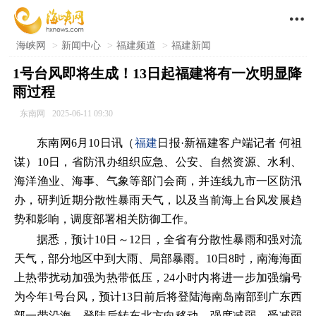

海峡网
>
新闻中心
>
福建频道
>
福建新闻
1号台风即将生成！13日起福建将有一次明显降
雨过程
东南网
2025-06-11 09:30
东南网6月10日讯（
福建
日报·新福建客户端记者 何祖
谋）10日，省防汛办组织应急、公安、自然资源、水利、
海洋渔业、海事、气象等部门会商，并连线九市一区防汛
办，研判近期分散性暴雨天气，以及当前海上台风发展趋
势和影响，调度部署相关防御工作。
据悉，预计10日～12日，全省有分散性暴雨和强对流
天气，部分地区中到大雨、局部暴雨。10日8时，南海海面
上热带扰动加强为热带低压，24小时内将进一步加强编号
为今年1号台风，预计13日前后将登陆海南岛南部到广东西
部一带沿海，登陆后转东北方向移动，强度减弱。受减弱