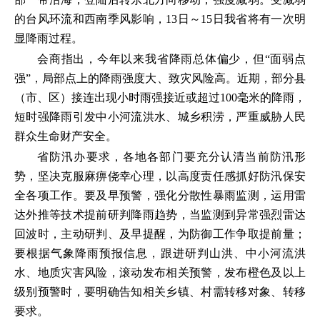
的台风环流和西南季风影响，13日～15日我省将有一次明
显降雨过程。
会商指出，今年以来我省降雨总体偏少，但“面弱点
强”，局部点上的降雨强度大、致灾风险高。近期，部分县
（市、区）接连出现小时雨强接近或超过100毫米的降雨，
短时强降雨引发中小河流洪水、城乡积涝，严重威胁人民
群众生命财产安全。
省防汛办要求，各地各部门要充分认清当前防汛形
势，坚决克服麻痹侥幸心理，以高度责任感抓好防汛保安
全各项工作。要及早预警，强化分散性暴雨监测，运用雷
达外推等技术提前研判降雨趋势，当监测到异常强烈雷达
回波时，主动研判、及早提醒，为防御工作争取提前量；
要根据气象降雨预报信息，跟进研判山洪、中小河流洪
水、地质灾害风险，滚动发布相关预警，发布橙色及以上
级别预警时，要明确告知相关乡镇、村需转移对象、转移
要求。