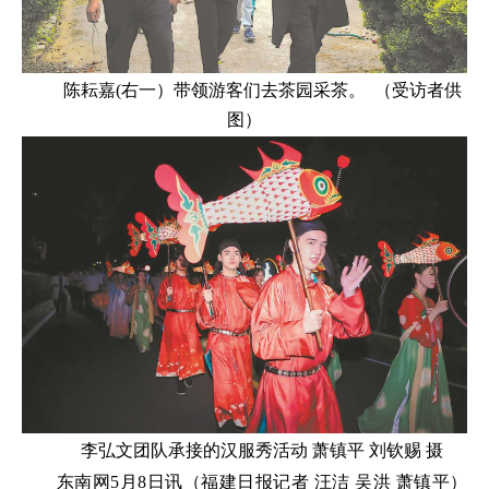
陈耘嘉(右一）带领游客们去茶园采茶。 （受访者供
图）
李弘文团队承接的汉服秀活动 萧镇平 刘钦赐 摄
东南网5月8日讯（福建日报记者 汪洁 吴洪 萧镇平）