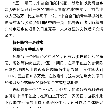
“‘五一’期间，来自金门的冰箱贴、钥匙扣以及闽台乡
建乡创团队设计开发的‘围头大富翁游戏’热卖，目前营业
收入已破万，比去年高了一倍。”来自金门的青年洪超雄是
围头村闽台乡建乡创团队中的一员，他告诉记者，随着围
头村乡建乡创项目的日益完善，未来这里的文旅经济充满
潜力。
特色民宿一房难求
风味美食香飘万里
分享“五一”假日经济红利的，还有台胞投资经营的民
宿、餐饮等传统业态。“五一”期间，在漳平创业的台青陈
耘嘉打理的岳山嘉茗茶庄园民宿生意兴隆，入住率达到
100%，营业额10多万元。在他看来，这与大陆爆火的假日
经济以及台式民宿的特色经营方式息息相关。
陈耘嘉是一位“台三代”。2017年，他跟随爷爷和爸爸
的脚步来漳平创业，在茶山上开设了一家民宿，游客来此
不仅能在云海与山岚间享受慢生活，还可以亲自体验采