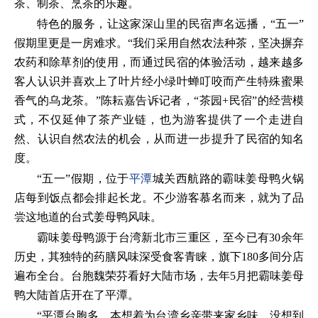
茶、制茶、烹茶的乐趣。
特色的服务，让这家深山里的民宿声名远播，“五一”
假期里更是一房难求。“我们采用自然农法种茶，坚决摒弃
农药和除草剂的使用，而通过民宿的体验活动，越来越多
客人认识并喜欢上了叶片经小绿叶蝉叮咬而产生特殊蜜果
香气的乌龙茶。”陈耘嘉告诉记者，“茶园+民宿”的经营模
式，不仅延伸了茶产业链，也为游客提供了一个走进自
然、认识自然农法的机会，从而进一步提升了民宿的知名
度。
“五一”假期，位于
平潭
城关西航路的霸味姜母鸭火锅
店每到饭点都会排起长龙。不少游客慕名而来，就为了品
尝这地道的台式姜母鸭风味。
霸味姜母鸭源于台湾新北市三重区，至今已有30余年
历史，其独特的药膳风味深受食客青睐，旗下180多间分店
遍布全台。台胞魏荣芬看好大陆市场，去年5月把霸味姜母
鸭大陆首店开在了平潭。
“平潭台胞多，本想着为台湾乡亲带来家乡味，没想到