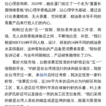
位心理咨询师。2020年，她在厦门创立了一个名为“蔓蔓长
鹿情绪香氛”的心理学香氛品牌，以心理学为基础，通过设
计出香薰蜡烛、无火香薰、空间喷雾、精油香水等不同的
香薰产品来疗愈人们的内心。
刚刚过去的“五一”假期，陈怡君奔波在工作室、商
场、无人自助香氛体验店之间，不断地出货、补货。“我们
根据MBTI16种不同人格，设计、研发的16种不同的精油香
水卖得最好。这种客制化的产品备受消费者喜爱。”陈怡君
告诉记者，与去年同期相比，产品销售额增长了25%。
看好大陆市场，台胞张秉宏投资的钓虾馆赶在“五一”
假期前开业。“钓虾是在台湾很流行的休闲娱乐项目，我曾
在台湾开过一家。来
福州
后经过考察，我决定投资一家钓
虾馆。”张秉宏介绍，近200平方米的店内分为钓虾区和加
工区，客人进店后可用钓竿亲自体验钓虾的乐趣，钓上来
的罗氏虾还可以直接在一旁的加工区烹饪食用。“我们采用
的都是台湾人喜欢的椒盐或是盐烤的做法，能最大限度保