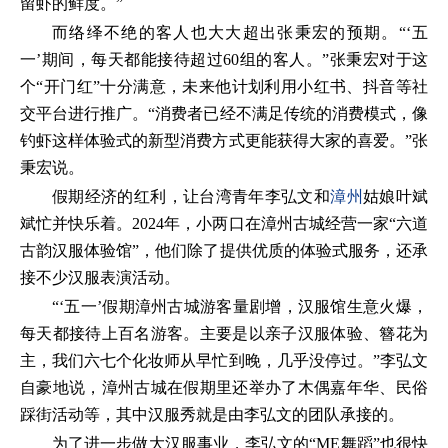
留虾的鲜度。”
而络绎不绝的客人也大大超出张秉宏的预期。“‘五
一’期间，每天都能接待超过60组的客人。”张秉宏对于这
个“开门红”十分满意，未来他计划利用小红书、抖音等社
交平台进行推广。“消费者已经不满足传统的消费模式，像
钓虾这样体验式的新型消费方式更能获得大家的喜爱。”张
秉宏说。
假期经济的红利，让台湾青年李弘文和
漳州
姑娘叶斌
斌忙并快乐着。2024年，小两口在漳州古城经营一家“六道
古韵汉服体验馆”，他们除了提供优质的体验式服务，还承
接不少汉服表演活动。
“‘五一’假期漳州古城游客量剧增，汉服馆生意火爆，
每天都接待上百名游客。主要是以亲子汉服体验、簪花为
主，我们六七个化妆师从早忙到晚，几乎没停过。”李弘文
自豪地说，漳州古城在假期里还举办了木偶嘉年华、民俗
踩街活动等，其中汉服秀就是由李弘文的团队承接的。
为了进一步做大汉服事业，李弘文的“ME舞蹈”也很快