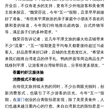
开业后，不仅有老乡的支持，更有不少外地游客和美食博
主前来探店。”魏荣芬说，今年“五一”假期，店里早早就做
好了准备。“有些来平潭旅游的亲子家庭中小朋友不喜欢药
膳和姜的味道，今年我们特地推出卤肉饭、台式炸物等
等，满足孩子们的多种需求。”
魏荣芬告诉记者，近几年平潭文旅的爆火给店铺带来
不少“流量”，“五一”假期更是平均每天都要接待超过70桌
客人。好品质带来好口碑，店铺的生意愈发红火。“希望未
来我们能将台湾老店的伴手礼、鸭肉拌面等周边商品生产
线移到平潭，让游客将台湾味带回去，分享给更多朋友。”
香薰钓虾汉服体验
消费模式不断创新
在传统文旅持续火热的同时，不少台商眼光独到，创
新消费形式，也吸引了不少游客的目光。今年“五一”假
期，在
厦门
创业的台青陈怡君发现，除了美景美食外，人
们也越来越注重内心的疗愈。来自台湾新北的陈怡君是一