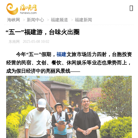

海峡网
>
新闻中心
>
福建频道
>
福建新闻
“五一”福建游，台味火出圈
东南网
2025-05-08 10:02
今年“五一”假期，
福建
文旅市场活力四射，台胞投资
经营的民宿、文创、餐饮、休闲娱乐等业态也乘势而上，
成为假日经济中的亮丽风景线——