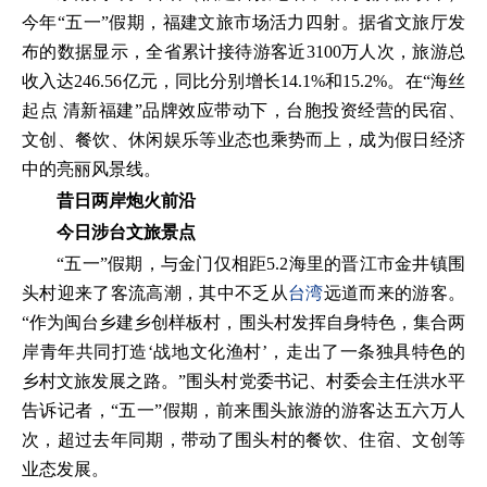
今年“五一”假期，福建文旅市场活力四射。据省文旅厅发
布的数据显示，全省累计接待游客近3100万人次，旅游总
收入达246.56亿元，同比分别增长14.1%和15.2%。在“海丝
起点 清新福建”品牌效应带动下，台胞投资经营的民宿、
文创、餐饮、休闲娱乐等业态也乘势而上，成为假日经济
中的亮丽风景线。
昔日两岸炮火前沿
今日涉台文旅景点
“五一”假期，与金门仅相距5.2海里的晋江市金井镇围
头村迎来了客流高潮，其中不乏从
台湾
远道而来的游客。
“作为闽台乡建乡创样板村，围头村发挥自身特色，集合两
岸青年共同打造‘战地文化渔村’，走出了一条独具特色的
乡村文旅发展之路。”围头村党委书记、村委会主任洪水平
告诉记者，“五一”假期，前来围头旅游的游客达五六万人
次，超过去年同期，带动了围头村的餐饮、住宿、文创等
业态发展。