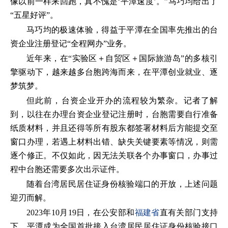
像以前一样来回跑，真不愧是‘平潭速度’。”马巧均给出了
“五星好评”。
马巧均的极速体验，得益于平潭在全国率先推出的台
资企业注册登记“全程网办”业务。
近年来，在“实验区＋自贸区＋国际旅游岛”的多核引
擎驱动下，越来越多台胞跨海而来，在平潭创业就业、逐
梦筑梦。
但此前，台资企业开办的流程较为繁杂。记者了解
到，以往在办理台资企业登记注册时，台胞需要自行准备
纸质材料，并且还得等所有股东都签署材料后方能提交至
窗口办理，若遇上材料出错、缺失关键要素等情况，则需
逐个修正。不仅如此，因无法关联各个办事窗口，办事过
程中台胞还需要多次出示证件。
随着台湾居民居住证身份核验端口的开放，上述问题
迎刃而解。
2023年10月19日，在公安部和
福建省
直有关部门支持
下，平潭成为全国首批接入台湾居民居住证身份核验接口