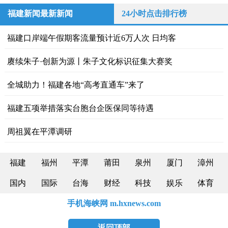
福建新闻最新新闻
24小时点击排行榜
福建口岸端午假期客流量预计近6万人次 日均客
赓续朱子·创新为源丨朱子文化标识征集大赛奖
全城助力！福建各地“高考直通车”来了
福建五项举措落实台胞台企医保同等待遇
周祖翼在平潭调研
福建
福州
平潭
莆田
泉州
厦门
漳州
国内
国际
台海
财经
科技
娱乐
体育
手机海峡网 m.hxnews.com
返回顶部