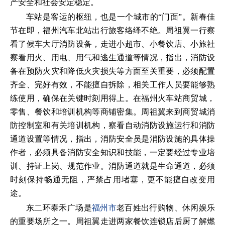
产安全和社会安定稳定。
车站是客运的枢纽，也是一个城市的“门面”。新春佳
节在即，福州汽车北站出行旅客络绎不绝。周祖翼一行察
看了候车大厅消防设备，走进小超市、小餐饮店、小旅社
察看用火、用电、用气和逃生通道等情况，指出，消防设
备在预防火灾和降低火灾损失等方面至关重要，必须配置
齐全、完好有效，不能擅自拆除，相关工作人员要能够熟
练使用，确保在关键时刻用得上。在福州火车站商贸城，
零售、餐饮和培训机构等商铺密集。周祖翼来到商贸城消
防控制室和有关培训机构，察看自动消防设施运行和消防
通道设置等情况，指出，消防安全员是消防设施的具体操
作者，必须具备消防安全知识和技能，一定要经过专业培
训、持证上岗、规范作业。消防通道就是生命通道，必须
时刻保持畅通无阻，严禁占用堵塞，更不能擅自改变用
途。
东二环泰禾广场是
福州市
老百姓出行购物、休闲娱乐
的重要场所之一。周祖翼走进两家餐饮连锁店后厨了解燃