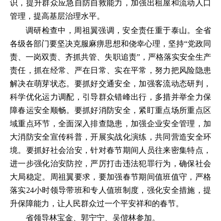
识，提升群众应急自防自救能力，加强出租屋和流动人口
管理，提高基层治理水平。
调研检查中，周祖翼强调，安全责任重于泰山。全省
各级各部门要坚决克服麻痹思想和侥幸心理，坚持“党政同
责、一岗双责、齐抓共管、失职追责”，严格落实安全生产
责任，抓在经常、严在日常、实在平常，努力把风险隐患
解决在萌芽状态。要抓好交通安全，加强客流动态研判，
科学优化运力调配，引导群众错峰出行，多措并举全力保
障春运安全顺畅。要抓好消防安全，紧盯重点场所重点区
域重点环节，全面深入排查隐患，加强企业安全管理，加
大消防安全宣传科普，开展实战化演练，共同营造安全环
境。要抓好社会治安，针对春节期间人员往来密集特点，
进一步强化治安防控，严厉打击违法犯罪行为，确保社会
大局稳定。周祖翼要求，要加强春节期间值班值守，严格
落实24小时领导带班和专人值班制度，强化安全措施，提
升保障能力，让人民群众过一个平安祥和的春节。
省领导林宝金、郭宁宁、吴偕林参加。