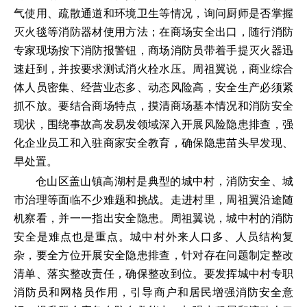
气使用、疏散通道和环境卫生等情况，询问厨师是否掌握
灭火毯等消防器材使用方法；在商场安全出口，随行消防
专家现场按下消防报警钮，商场消防员带着手提灭火器迅
速赶到，并按要求测试消火栓水压。周祖翼说，商业综合
体人员密集、经营业态多、动态风险高，安全生产必须紧
抓不放。要结合商场特点，摸清商场基本情况和消防安全
现状，围绕事故高发易发领域深入开展风险隐患排查，强
化企业员工和入驻商家安全教育，确保隐患苗头早发现、
早处置。
仓山区盖山镇高湖村是典型的城中村，消防安全、城
市治理等面临不少难题和挑战。走进村里，周祖翼沿途随
机察看，并一一指出安全隐患。周祖翼说，城中村的消防
安全是难点也是重点。城中村外来人口多、人员结构复
杂，要全方位开展安全隐患排查，针对存在问题制定整改
清单、落实整改责任，确保整改到位。要发挥城中村专职
消防员和网格员作用，引导商户和居民增强消防安全意