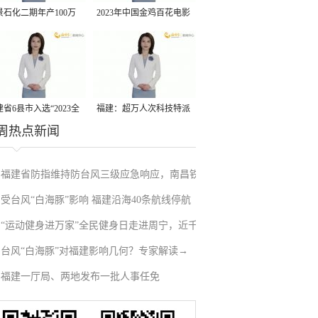
景石化二期年产100万
2023年中国金鸡百花电影
丙烷脱氢项目建成中交
节有福电影巡展31日启动
省6县市入选“2023全
福建：超万人次科技特派
周热点新闻
县域发展潜力百强县”
员一线开展服务
福建省防指维持防台风三级应急响应，南昌铁
受台风“白海豚”影响 福建沿海40条航线停航
路停运部分旅客列车→
“运动健身进万家”全民健身日走进周宁，近千
台风“白海豚”对福建影响几何？专家解读→
人徒步云端
福建一厅局、两地发布一批人事任免