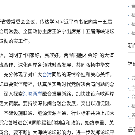
召开省委常委会会议，传达学习习近平总书记向第十五届
治局常委、全国政协主席王沪宁出席第十五届海峡论坛
贯彻落实工作。
新
信，阐明了“国家好，民族好，两岸同胞才会好”的大道
福
流合作、深化两岸各领域融合发展、共同弘扬中华文
，充分体现了对广大
台湾
同胞的深情牵挂和关心关怀。
记重要贺信精神，认真落实新时代党解决台湾问题的总
，深入探索
海峡两岸
融合发展新路，加快建设海峡两岸
更大贡献。要持续深化闽台融合发展，突出以通促融、
、基础设施联通、能源资源互通、行业标准共通上加大
不断完善增进台湾同胞福祉的制度和政策，始终尊重、关
最
契合。要不断扩大海峡论坛影响力，进一步发挥论坛平