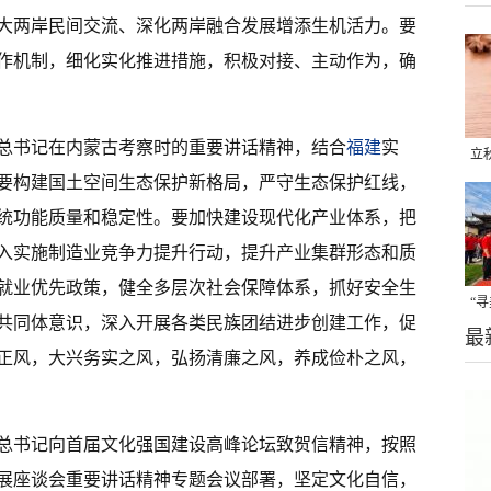
大两岸民间交流、深化两岸融合发展增添生机活力。要
作机制，细化实化推进措施，积极对接、主动作为，确
总书记在内蒙古考察时的重要讲话精神，结合
福建
实
立
要构建国土空间生态保护新格局，严守生态保护红线，
晒
统功能质量和稳定性。要加快建设现代化产业体系，把
味
入实施制造业竞争力提升行动，提升产业集群形态和质
就业优先政策，健全多层次社会保障体系，抓好安全生
“
共同体意识，深入开展各类民族团结进步创建工作，促
最
题
正风，大兴务实之风，弘扬清廉之风，养成俭朴之风，
总书记向首届文化强国建设高峰论坛致贺信精神，按照
展座谈会重要讲话精神专题会议部署，坚定文化自信，