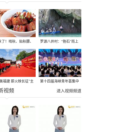
秋了！啃秋、贴秋膘、
罗源八井村：“抱石”而上
秋，福建人这样过才够
→
寻美福建 薪火映长征”主
第十四届海峡青年荟集中
新视频
活动在龙岩长汀启动
阶段活动在福州举行
进入视频频道