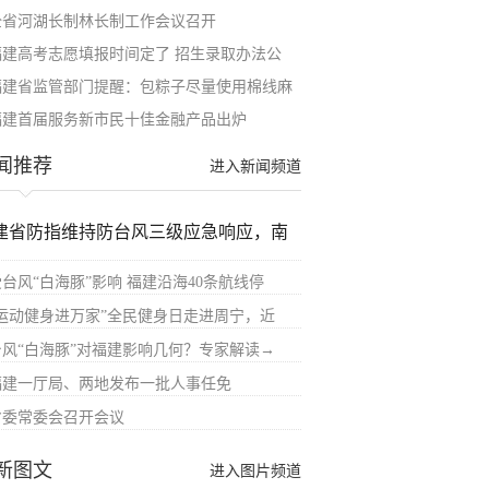
全省河湖长制林长制工作会议召开
福建高考志愿填报时间定了 招生录取办法公
福建省监管部门提醒：包粽子尽量使用棉线麻
福建首届服务新市民十佳金融产品出炉
闻推荐
进入新闻频道
建省防指维持防台风三级应急响应，南
受台风“白海豚”影响 福建沿海40条航线停
“运动健身进万家”全民健身日走进周宁，近
台风“白海豚”对福建影响几何？专家解读→
福建一厅局、两地发布一批人事任免
省委常委会召开会议
新图文
进入图片频道