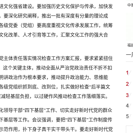
中
进文化强省建设。要加强历史文化保护与传承，加快发
吨
。要深化研究阐释，推出一批有深度有分量的理论成
各级党委（党组）要高度重视文化传承发展工作，统筹
文化改革、人才引育等工作，汇聚文化工作的强大合
福建
一
国
治党主体责任落实情况检查工作方案汇报，要求紧紧扭住
组）这个关键主体，推动全面从严治党政治责任不折不扣
明讲政治作为根本要求，推动提升政治能力、思维能
各级党组织抓到底、改到位，扎实做好检查“后半篇文
实减轻基层负担，以过硬作风推动检查工作落细落实。
化领导干部“四下基层”工作、切实走好新时代党的群众
下基层等工作。会议强调，要把“四下基层”工作制度传
示范作用，扑下身子真干实干带头干。要走好新时代党