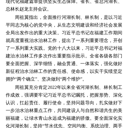
现代化福建篇章提供坚实生态保障。省长、省总河湖长、
总林长赵龙主持会议。
周祖翼指出，全面推行河湖长制、林长制，是以习近
平同志为核心的党中央，从生态文明建设和经济社会发展
全局出发作出的重大决策。习近平总书记在福建工作期间
就高度重视治水治林工作，提出了一系列重要理念，开创
了一系列重大实践。党的十八大以来，习近平总书记对福
建治水治林工作多次作出重要指示批示。全省各级各部门
要全面把握、深学细悟，融会贯通、一体落实，强化做好
新征程治水治林工作的责任感、使命感，以实干实绩坚定
拥护“两个确立”、坚决做到“两个维护”。
周祖翼充分肯定2022年以来全省河湖长制、林长制工
作成效，强调要牢记习近平总书记嘱托，把握形势、深化
认识，扛起责任、履行使命，坚持问题导向，扎实做好下
一步治水治林重点工作，共同建设人与自然和谐共生的美
丽福建，让绿水青山永远成为福建的骄傲。要全面深化实
化河湖长制，坚持“节水优先、空间均衡、系统治理、两手