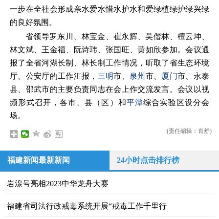
一步在全社会形成亲水爱水惜水护水和爱绿植绿护绿兴绿
的良好氛围。
省领导罗东川、林宝金、崔永辉、吴偕林、檀云坤、
林文斌、王金福、阮诗玮、张国旺、黄如欣参加。会议通
报了全省河湖长制、林长制工作情况，听取了省生态环境
厅、公安厅的工作汇报，
三明
市、
泉州
市、
厦门
市、永泰
县、邵武市的主要负责同志在会上作交流发言。会议以视
频形式召开，各市、县（区）和
平潭
综合实验区设分会
场。
(责任编辑：肖舒)
福建新闻最新新闻
24小时点击排行榜
岩湶号亮相2023中华龙舟大赛
福建省司法行政戒毒系统开展“戒毒工作千里行