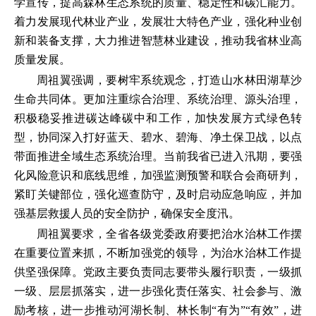
学宣传，提高森林生态系统的质量、稳定性和碳汇能力。
着力发展现代林业产业，发展壮大特色产业，强化种业创
新和装备支撑，大力推进智慧林业建设，推动我省林业高
质量发展。
周祖翼强调，要树牢系统观念，打造山水林田湖草沙
生命共同体。更加注重综合治理、系统治理、源头治理，
积极稳妥推进碳达峰碳中和工作，加快发展方式绿色转
型，协同深入打好蓝天、碧水、碧海、净土保卫战，以点
带面推进全域生态系统治理。当前我省已进入汛期，要强
化风险意识和底线思维，加强监测预警和联合会商研判，
紧盯关键部位，强化巡查防守，及时启动应急响应，并加
强基层救援人员的安全防护，确保安全度汛。
周祖翼要求，全省各级党委政府要把治水治林工作摆
在重要位置来抓，不断加强党的领导，为治水治林工作提
供坚强保障。党政主要负责同志要带头履行职责，一级抓
一级、层层抓落实，进一步强化责任落实、社会参与、激
励考核，进一步推动河湖长制、林长制“有为”“有效”，进