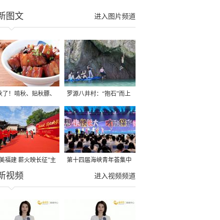
新图文
进入图片频道
秋了！啃秋、贴秋膘、
罗源八井村：“抱石”而上
秋，福建人这样过才够
→
寻美福建 薪火映长征”主
第十四届海峡青年荟集中
新视频
活动在龙岩长汀启动
阶段活动在福州举行
进入视频频道