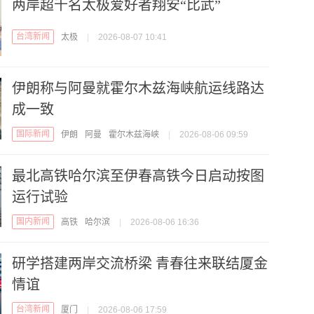
两岸超千名太极爱好者翔安“比武”
台湾新闻
太极
|
2026-08-07 10:41
伊朗称与阿曼就霍尔木兹海峡航运线路达
成一致
国际新闻
伊朗
阿曼
霍尔木兹海峡
|
2026-08-06 09:59
最北高铁哈尔滨至伊春高铁今日启动按图
运行试验
国内新闻
高铁
哈尔滨
|
2026-08-06 16:36
研学搭建两岸交流桥梁 青春往来联结厦金
情谊
台湾新闻
厦门
|
2026-08-06 17:59