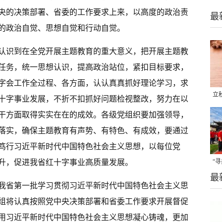
央的决策部署、省委的工作要求上来，以高度的政治责
最
的政治自觉、思想自觉和行动自觉。
认识到在全党开展主题教育的重大意义，把开展主题教
任务，统一思想认识，提高政治站位，紧扣目标要求，
字会工作全过程、各方面，认认真真抓好理论学习，求
立
十字事业发展，不折不扣抓好问题检视整改，努力在以
晒
干方面取得实实在在的成效。各级党组织要加强领导，
味
落实，确保主题教育有声势、有特色、有成效，要通过
笃行习近平新时代中国特色社会主义思想，以每位党
“
升，促进我省红十字事业高质量发展。
最
题
我省第一批学习贯彻习近平新时代中国特色社会主义思
组将认真按照党中央决策部署和省委工作要求开展督促
用习近平新时代中国特色社会主义思想凝心铸魂，更加