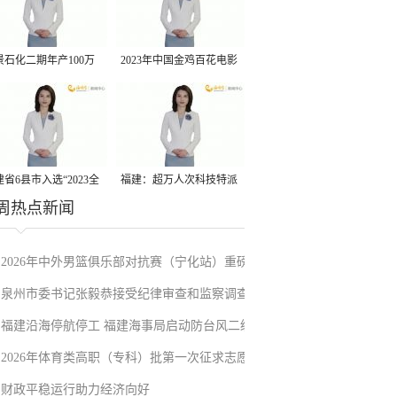
景石化二期年产100万
2023年中国金鸡百花电影
丙烷脱氢项目建成中交
节有福电影巡展31日启动
省6县市入选“2023全
福建：超万人次科技特派
周热点新闻
县域发展潜力百强县”
员一线开展服务
2026年中外男篮俱乐部对抗赛（宁化站）重磅
泉州市委书记张毅恭接受纪律审查和监察调查
来袭！抢票通道即将开启→
福建沿海停航停工 福建海事局启动防台风二级
2026年体育类高职（专科）批第一次征求志愿
应急响应
财政平稳运行助力经济向好