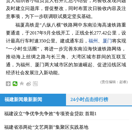
责人组织各小组负责人召开汇总小结会，对验收发现问题
及时建立问题库，督促整改，同时布置次日验收内容及注
意事项，为下一步联调联试奠定坚实基础。
福厦高铁是“八纵八横”铁路网中东南沿海高速铁路重
要通道，于2017年9月全线开工，正线全长277.42公里，设
计最高行车时速350公里。建成通车后，
福州
、
厦门
将实现
“一小时生活圈”，将进一步完善东南沿海快速铁路网络，
推动海上丝绸之路与长三角、大湾区城市群间的互联互
通，为福州、厦门两大城市区的加速崛起、促进沿线区域
经济社会发展注入新动能。
(责任编辑：赵睿)
福建新闻最新新闻
24小时点击排行榜
福建设立“争优争先争效”专项资金贷款 首期1
福建省添两处“文艺两新”集聚区实践基地