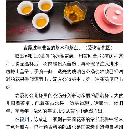
袁霞过年准备的茶水和茶点。（受访者供图）
取出容积110毫升的标准盖碗，用茶则量取8克肉桂茶
叶，烫壶温杯后，将肉桂倒入盖碗，再环碗壁注入沸水，
虚掩上盖子，手腕一翻，透亮的琥珀色茶汤便冲破已经四
溢的花果香倾泻而出，流入公道杯中，第一冲茶汤便已出
好。
袁霞将公道杯里的茶汤分入来访亲朋的品茗杯，大伙
儿围着茶桌，配着茶点水果，边品边聊，话家常、叙旧
年、望新年，浓浓的年味儿便从茶香中飘然而出。
在
福州
，陈成忠一家则在茉莉花茶的浓郁花香中迎来
了兔年新春。已年逾古稀的陈成忠是国家级非遗项目福州