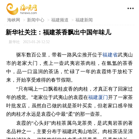

海峡网
>
新闻中心
>
福建频道
>
福建新闻
新华社关注：福建茶香飘出中国年味儿
新华社
2023-01-26 12:52
驱车数百公里，带着一路风尘推开位于
福建省
武夷山
市的老家大门，煮上一壶武夷岩茶肉桂，在氤氲的茶香
中，品一口温润的茶汤，忙碌了一年的袁霞终于放松下
来，开始享受难得的春节假期。
“只有喝上一口飘着桂皮香的肉桂，才真正有了回家过
年的感觉。”老家位于武夷山的袁霞在
福建
厦门
开了一家茶
叶批发店，虽然自己做的就是茶叶买卖，但老家口感辛辣
的肉桂才永远是袁霞心中最“柔”的那一壶茶。
袁霞的“心头好”肉桂茶属乌龙茶类，是武夷岩茶的著
名品种之一，主要分布于福建武夷山地区。肉桂茶汤呈清