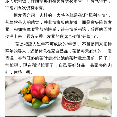
澈的琥珀色，伴随馥郁的桂皮香或花果香，且香气绵长，
冲泡四五次仍有余香。
据袁霞介绍，肉桂的一大特色就是茶汤“犀利辛辣”，
带给饮茶人的感觉，并非辣椒般的刺激，而是喉头阵阵发
紧、宛如按摩喉舌般的快感；待辛辣感稍退，醇厚的回甘
便涌上来，唇齿留香，发紧的喉咙也变得“开阔”了。
“茶是福建人过年不可或缺的‘年货’。不管是用来招待
拜年的客人，还是休息在家自己品，茶是每天必泡的。”袁
霞说，春节旺盛的茶叶需求让她的茶叶批发店前一阵子非
常忙碌，现在渐渐忙完了，自己要好好品一品家乡的肉
桂，休整一番。