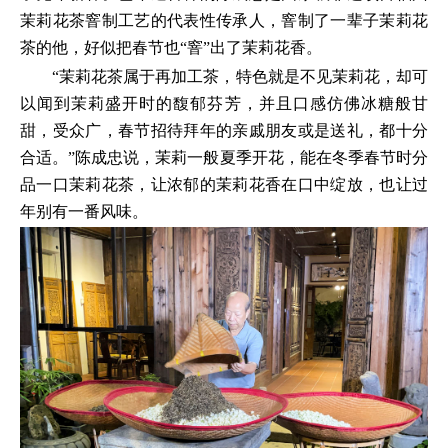
茉莉花茶窨制工艺的代表性传承人，窨制了一辈子茉莉花
茶的他，好似把春节也“窨”出了茉莉花香。
“茉莉花茶属于再加工茶，特色就是不见茉莉花，却可
以闻到茉莉盛开时的馥郁芬芳，并且口感仿佛冰糖般甘
甜，受众广，春节招待拜年的亲戚朋友或是送礼，都十分
合适。”陈成忠说，茉莉一般夏季开花，能在冬季春节时分
品一口茉莉花茶，让浓郁的茉莉花香在口中绽放，也让过
年别有一番风味。