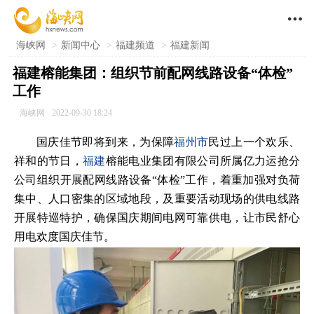

海峡网
>
新闻中心
>
福建频道
>
福建新闻
福建榕能集团：组织节前配网线路设备“体检”
工作
海峡网
2022-09-30 18:24
国庆佳节即将到来，为保障
福州市
民过上一个欢乐、
祥和的节日，
福建
榕能电业集团有限公司所属亿力运抢分
公司组织开展配网线路设备“体检”工作，着重加强对负荷
集中、人口密集的区域地段，及重要活动现场的供电线路
开展特巡特护，确保国庆期间电网可靠供电，让市民舒心
用电欢度国庆佳节。