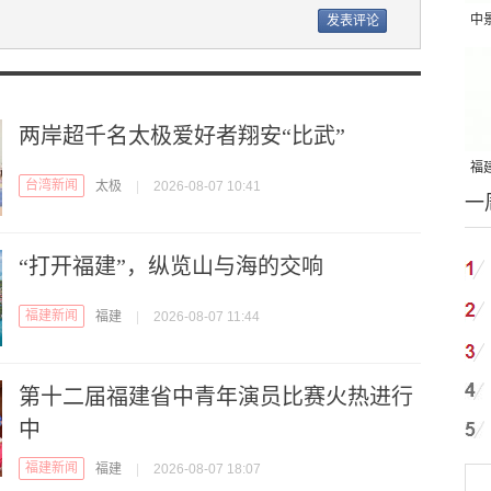
中
吨
两岸超千名太极爱好者翔安“比武”
福建
台湾新闻
太极
|
2026-08-07 10:41
一
国
“打开福建”，纵览山与海的交响
福建新闻
福建
|
2026-08-07 11:44
第十二届福建省中青年演员比赛火热进行
中
福建新闻
福建
|
2026-08-07 18:07