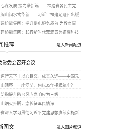
同心谋发展 接力谱新篇——福建省各民主党
《闽山闽水物华新——习近平福建足迹》出版
福建榕能集团：提升供电服务质效 为教育事
福建榕能集团：践行新时代双满意为福耀科技
闻推荐
进入新闻频道
委常委会召开会议
大道行天下丨以心相交，成其久远——中国元
屏山观察丨一座堡垒，何以35年接续筑牢？
省防指提升防台风应急响应为三级
青山烟火升腾，念长征军民情深
全省深入学习贯彻习近平党建思想赓续实施新
新图文
进入图片频道