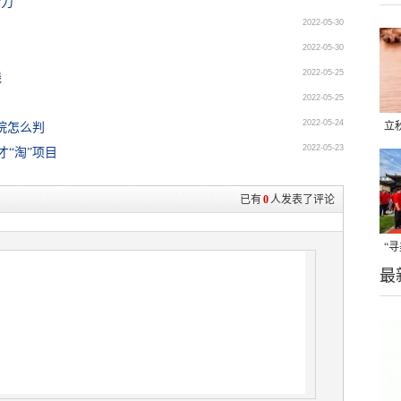
活力
2022-05-30
2022-05-30
2022-05-25
线
2022-05-25
2022-05-24
立
院怎么判
2022-05-23
才“淘”项目
晒
味
已有
0
人发表了评论
“
最
题