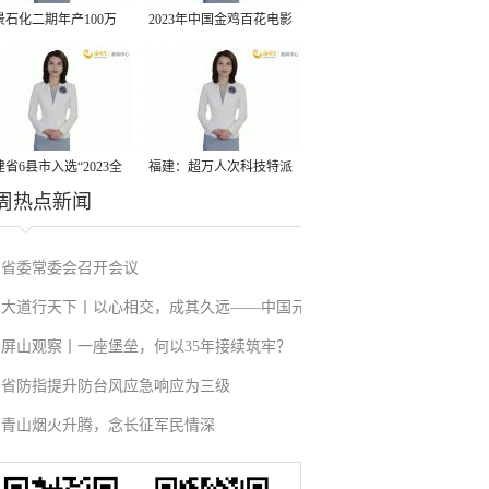
景石化二期年产100万
2023年中国金鸡百花电影
丙烷脱氢项目建成中交
节有福电影巡展31日启动
省6县市入选“2023全
福建：超万人次科技特派
周热点新闻
县域发展潜力百强县”
员一线开展服务
省委常委会召开会议
大道行天下丨以心相交，成其久远——中国元
屏山观察丨一座堡垒，何以35年接续筑牢？
首外交的世界情怀与大国气派
省防指提升防台风应急响应为三级
青山烟火升腾，念长征军民情深