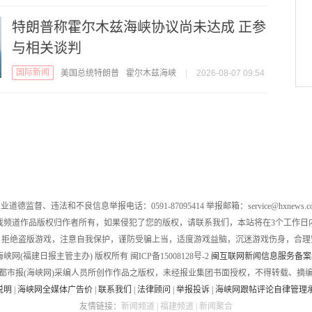
特朗普称霍尔木兹海峡协议尚未达成 正参
与相关谈判
国际新闻
美国总统特朗普
霍尔木兹海峡
|
2026-08-07 09:54
业道德监督、违法和不良信息举报电话：0591-87095414 举报邮箱：service@hxnews.c
戏频道作品版权归作者所有，如果侵犯了您的版权，请联系我们，本站将在3个工作日
，拒绝盗版游戏，注意自我保护，谨防受骗上当，适度游戏益脑，沉迷游戏伤身，合理
016 海峡网(福建日报主管主办) 版权所有 闽ICP备15008128号-2
闽互联网新闻信息服务备案编号
都市报(海峡网)采编人员所创作作品之版权，未经报业集团书面授权，不得转载、摘
说明
|
海峡网全媒体广告价
|
联系我们
|
法律顾问
|
举报投诉
|
海峡网跟帖评论自律管理
友情链接：
新闻频道
|
福建频道
|
新闻聚合