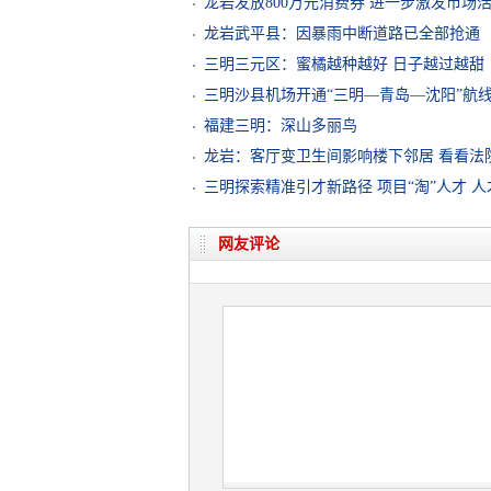
龙岩发放800万元消费券 进一步激发市场
龙岩武平县：因暴雨中断道路已全部抢通
三明三元区：蜜橘越种越好 日子越过越甜
三明沙县机场开通“三明—青岛—沈阳”航
福建三明：深山多丽鸟
龙岩：客厅变卫生间影响楼下邻居 看看法
三明探索精准引才新路径 项目“淘”人才 人
网友评论