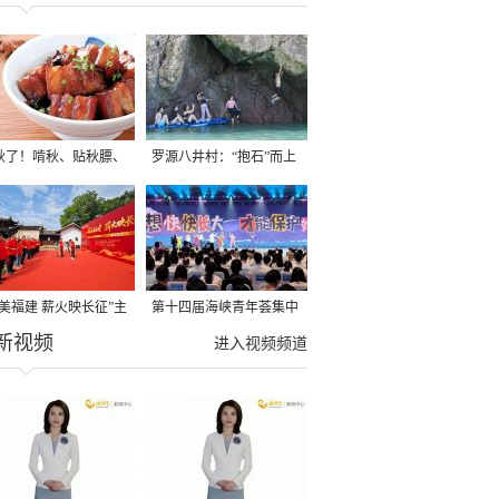
秋了！啃秋、贴秋膘、
罗源八井村：“抱石”而上
秋，福建人这样过才够
→
寻美福建 薪火映长征”主
第十四届海峡青年荟集中
新视频
活动在龙岩长汀启动
阶段活动在福州举行
进入视频频道