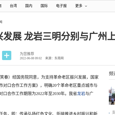
南
台湾
国内
国际
电子报
更多
闻
兴发展 龙岩三明分别与广州
为您推荐
2022-06-08 09:02
来源：东南网
频
游笑春）经国务院同意，为支持革命老区振兴发展，国家
市对口合作工作方案》，明确20个革命老区重点城市与
合作工作期限为2022年至2030年。我省
龙岩
与广
任务，即：传承弘扬红色文化、衔接推进乡村振兴和新