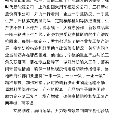
鞭恢复正常生产秩序。当前正处于产能回升的关键期，在
时代新能源公司、上汽集团乘用车福建分公司、三祥新材
股份有限公司，尹力一行看到，企业一手抓防疫、一手抓
生产，严格落实测温亮码、定期核酸检测等防控措施，生
产线不停工不停产，流水线上工人有序操作，新款成品车
一辆一辆驶下生产线，正努力把受到疫情影响的生产进度
抢回来。每到一家企业，尹力都详细了解企业复工复产进
展、疫情防控措施和纾困助企政策落实情况，关切询问企
业当前还存在哪些困难。他指出，宁德的重点产业与长三
角关联度高，要在专业指导下，做好外防输入工作，落实
闭环管理措施，确保一旦出现疫情迅速切断传播链条。当
地政府和部门要坚持“一事一策、一业一策、一企一策”，
精准帮扶、加强对接，及时协调解决企业物流运输不畅、
原材料零部件供应、产业链配套、产品销售受阻等困难，
助力企业复工复产、增产增效，确保疫情防控和复工复产
两手抓、两不误。
立夏刚过，满山葱翠。尹力等省领导到周宁县七步镇