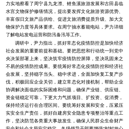
力实地察看了周宁县九龙漈、鲤鱼溪旅游发展和古田县临
水宫文物保护修缮情况，提出要发挥文化旅游资源优势、
丰富假日文旅产品供给、促进文旅消费提质升级、加大文
物保护力度等具体要求。在周宁抽水蓄能电站，尹力详细
了解电站发电运营和防汛备汛等工作。
调研中，尹力指出，抓好常态化疫情防控是加快经济
社会发展的重要前提和基础。要把思想和行动统一到党中
央决策部署上来，坚决筑牢疫情防控屏障，坚决巩固来之
不易的疫情防控成果。要统筹好常态化疫情防控和经济社
会发展，坚持稳字当头、稳中求进，全面加快复工复产步
伐，积极回应企业关切，建立常态化对接机制，帮助企业
协调解决面临的实际困难和问题，确保产业链、供应链、
资金链稳定可靠，下更大力气抓项目、扩投资、促消费，
保持经济运行在合理区间。要统筹好发展和安全，压紧压
实安全生产责任，抓好自建房安全隐患专项整治等重点工
作，坚决防范各类重大事故发生，确保人民群众生命财产
安全和社会大局安定稳定。各级领导干部要增强“时时放心