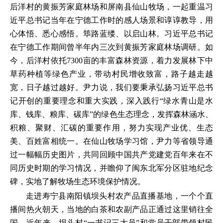
后洋村的黄振芳家庭林场和屏南县仙山牧场，一起重温习
近平总书记当年在宁德工作时的感人场景和谆谆教导，用
心体悟、悉心感悟。筚路蓝缕、以启山林。习近平总书记
在宁德工作期间曾半年内三次到黄振芳家庭林场调研。如
今，后洋村依托7300亩的丰富森林资源，着力发展林下中
草药种植等绿色产业，带动村民增收致富，路子越走越
宽，日子越过越好。尹力说，我们要秉承弘扬习近平总书
记开创的重要理念和重大实践，深入践行“绿水青山是水
库、钱库、粮库、碳库”的绿色生态理念，发挥森林涵水、
积粮、聚财、汇碳的重要作用，努力实现产业优、生态
美、百姓富相统一。在仙山牧场学习馆，尹力等省领导通
过一幅幅历史图片，共同回顾中国共产党建党百年来在不
同历史时期的学习情况，并瞻仰了闽东北军分区驻地纪念
碑，实地了解牧场生态环境保护情况。
走进寿宁县南阳镇坝头村农产品直播基地，一个个直
播间热火朝天，当地的白茶和农副产品正通过这里销往全
国。近年来，坝头村“一书记三大员”和党员干部带领村民