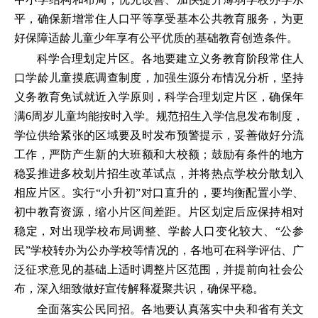
平，确保新增常住人口平等享受基本公共教育服务，为更
好保障适龄儿童少年享有公平优质的基础教育创造条件。
科学合理划定片区。各地要建立义务教育阶段常住人
口学龄儿童摸底调查制度，加强生源分布情况分析，坚持
义务教育免试就近入学原则，科学合理划定片区，确保年
满6周岁儿童均能按时入学。规范招生入学信息发布制度，
学位供给紧张的区域要及时发布预警提示，妥善做好分流
工作，严防产生新的大班额和大校额；鼓励有条件的地方
稳妥推进多校划片招生改革试点，并将热点学校分散划入
相应片区。实行“小升初”对口直升的，要均衡配置小学、
初中教育资源，缩小片区间差距。片区划定后应保持相对
稳定，对出现学校布局调整、学龄人口变化较大、“公参
民”学校转办为公办学校等情况的，各地可在科学评估、广
泛征求意见的基础上适时调整片区范围，并提前向社会公
布，深入细致做好宣传解释凝聚共识，确保平稳。
全面落实公民同招。各地要认真落实中央和省有关文