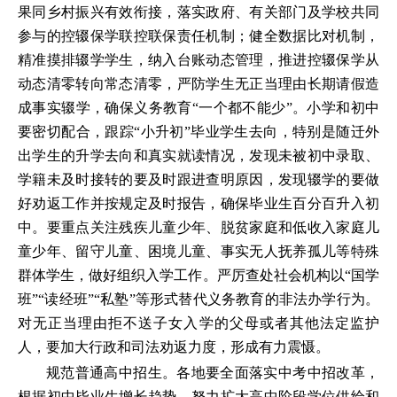
果同乡村振兴有效衔接，落实政府、有关部门及学校共同
参与的控辍保学联控联保责任机制；健全数据比对机制，
精准摸排辍学学生，纳入台账动态管理，推进控辍保学从
动态清零转向常态清零，严防学生无正当理由长期请假造
成事实辍学，确保义务教育“一个都不能少”。小学和初中
要密切配合，跟踪“小升初”毕业学生去向，特别是随迁外
出学生的升学去向和真实就读情况，发现未被初中录取、
学籍未及时接转的要及时跟进查明原因，发现辍学的要做
好劝返工作并按规定及时报告，确保毕业生百分百升入初
中。要重点关注残疾儿童少年、脱贫家庭和低收入家庭儿
童少年、留守儿童、困境儿童、事实无人抚养孤儿等特殊
群体学生，做好组织入学工作。严厉查处社会机构以“国学
班”“读经班”“私塾”等形式替代义务教育的非法办学行为。
对无正当理由拒不送子女入学的父母或者其他法定监护
人，要加大行政和司法劝返力度，形成有力震慑。
规范普通高中招生。各地要全面落实中考中招改革，
根据初中毕业生增长趋势，努力扩大高中阶段学位供给和