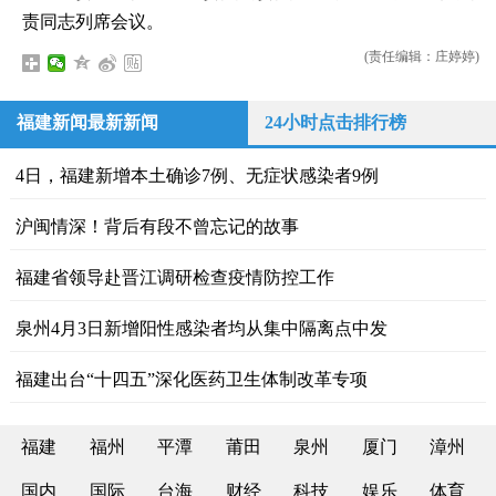
责同志列席会议。
(责任编辑：庄婷婷)
福建新闻最新新闻
24小时点击排行榜
4日，福建新增本土确诊7例、无症状感染者9例
沪闽情深！背后有段不曾忘记的故事
福建省领导赴晋江调研检查疫情防控工作
泉州4月3日新增阳性感染者均从集中隔离点中发
福建出台“十四五”深化医药卫生体制改革专项
福建
福州
平潭
莆田
泉州
厦门
漳州
国内
国际
台海
财经
科技
娱乐
体育