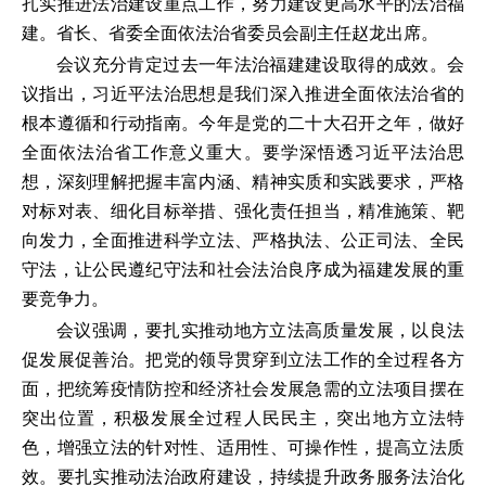
扎实推进法治建设重点工作，努力建设更高水平的法治福
建。省长、省委全面依法治省委员会副主任赵龙出席。
会议充分肯定过去一年法治福建建设取得的成效。会
议指出，习近平法治思想是我们深入推进全面依法治省的
根本遵循和行动指南。今年是党的二十大召开之年，做好
全面依法治省工作意义重大。要学深悟透习近平法治思
想，深刻理解把握丰富内涵、精神实质和实践要求，严格
对标对表、细化目标举措、强化责任担当，精准施策、靶
向发力，全面推进科学立法、严格执法、公正司法、全民
守法，让公民遵纪守法和社会法治良序成为福建发展的重
要竞争力。
会议强调，要扎实推动地方立法高质量发展，以良法
促发展促善治。把党的领导贯穿到立法工作的全过程各方
面，把统筹疫情防控和经济社会发展急需的立法项目摆在
突出位置，积极发展全过程人民民主，突出地方立法特
色，增强立法的针对性、适用性、可操作性，提高立法质
效。要扎实推动法治政府建设，持续提升政务服务法治化