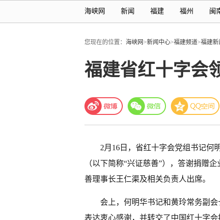
海峡网
新闻
福建
福州
闽
您现在的位置：
海峡网
>
新闻中心
>
福建频道
>
福建新
福建省红十字会
2月16日，省红十字会党组书记
（以下简称“兴证慈善”），答谢捐赠
善理事长王仁渠及相关负责人出席。
会上，何明华书记和黄玲常务副会
表达衷心感谢，并转交了中国红十字会