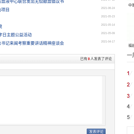
省血液中心联合发出无偿献血倡议书
中
2021-06-24
助项目
吨
2021-05-23
2021-05-14
貌
2021-05-09
十字日主题公益活动
2021-04-17
总书记来闽考察重要讲话精神座谈会
福建
一
国
已有
0
人发表了评论