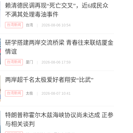
赖清德民调再现“死亡交叉”，近6成民众
不满其处理毒油事件
台湾新闻
台湾
|
2026-08-06 10:54
研学搭建两岸交流桥梁 青春往来联结厦金
情谊
台湾新闻
厦门
|
2026-08-06 17:59
两岸超千名太极爱好者翔安“比武”
台湾新闻
太极
|
2026-08-07 10:41
特朗普称霍尔木兹海峡协议尚未达成 正参
与相关谈判