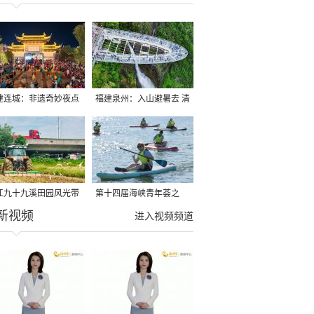
建连城：非遗奇妙夜点
福建泉州：入山避暑去 清
夏夜
凉好惬意
江九十九溪田园风光带
第十四届海峡青年荟之
新视频
亩早稻迎来成熟收割季
2026榕台青年大学生水上
进入视频频道
运动交流营