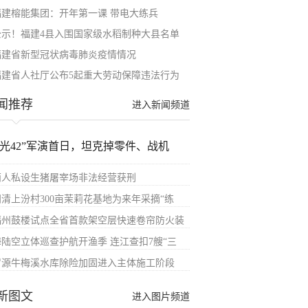
福建榕能集团：开年第一课 带电大练兵
公示！福建4县入围国家级水稻制种大县名单
福建省新型冠状病毒肺炎疫情情况
福建省人社厅公布5起重大劳动保障违法行为
闻推荐
进入新闻频道
汉光42”军演首日，坦克掉零件、战机
两人私设生猪屠宰场非法经营获刑
闽清上汾村300亩茉莉花基地为来年采摘“练
福州鼓楼试点全省首款架空层快速卷帘防火装
海陆空立体巡查护航开渔季 连江查扣7艘“三
罗源牛梅溪水库除险加固进入主体施工阶段
新图文
进入图片频道