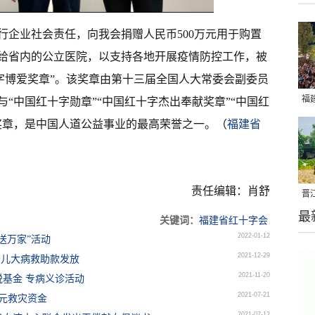
履行企业社会责任，向我会捐赠人民币500万元用于购置
赠给省内的公立医院，以支持各地开展疫情防控工作，被
红十字博爱奖章”。该奖章由第十三届全国人大常委会副委员
福
“中国红十字勋章”“中国红十字杰出奉献奖章”“中国红
亮
奖章，是中国人道公益事业的最高荣誉之一。（
福建省
责任编辑：肖舒
晋
最
千
关键词：
福建省红十字会
2022-01-12
送万家”活动
2021-12-29
通少儿大病救助款发放
2021-11-20
基金 专病义诊活动
2021-07-21
万元救灾资金
2021-07-12