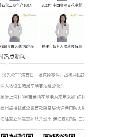
景石化二期年产100万
2023年中国金鸡百花电影
丙烷脱氢项目建成中交
节有福电影巡展31日启动
省6县市入选“2023全
福建：超万人次科技特派
周热点新闻
县域发展潜力百强县”
员一线开展服务
“汉光42”军演首日，坦克掉零件、战机冲出跑
两人私设生猪屠宰场非法经营获刑
道、赖清德逃跑……螺丝都拧不紧，台军能打
闽清上汾村300亩茉莉花基地为来年采摘“练兵”
“持久战”？
福州鼓楼试点全省首款架空层快速卷帘防火装
海陆空立体巡查护航开渔季 连江查扣7艘“三无”
置
船舶