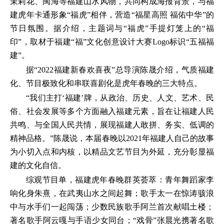
茉莉花、闽海等福建山水风物，共同构成海报背景，与福
建虎年卡通形象“福虎”相伴，营造“福星高照 福佑中华”的
节日氛围。据介绍，主题词与“福虎”手提灯笼上的“福
印”，取材于福建“福”文化创意设计大赛Logo标识“五福福
建”。
据“2022福建新春欢喜夜”总导演陈晟介绍，气质福建
化、节目极致化和串联喜剧化是虎年春晚的三大特点。
“我们主打‘福建’牌，从政治、历史、人文、艺术、民
俗、社会发展等多个方面融入福建元素，旨在让福建人民
共鸣、与全国人民共情，展现福建人敢拼、务实、低调的
精神品格。”陈晟说，本届春晚以2021年福建人自己的故事
为小切入点和内核，以精品文艺节目为外延，充分彰显福
建的文化自信。
综观节目单，福建虎年春晚群英荟萃：青年舞蹈家李
响化身朱熹，在武夷山水之间起舞；歌手太一在惊涛骇浪
中与水手们一起闯荡；少数民族歌手阿兰首次献唱土楼；
著名歌手阿云嘎与手语少女同台；“戏骨”张晨光携著名歌