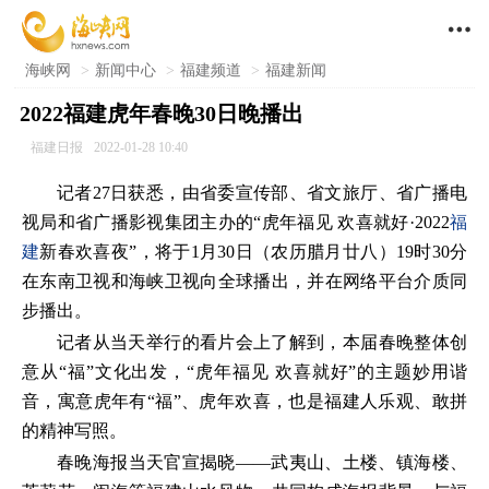

海峡网
>
新闻中心
>
福建频道
>
福建新闻
2022福建虎年春晚30日晚播出
福建日报
2022-01-28 10:40
记者27日获悉，由省委宣传部、省文旅厅、省广播电
视局和省广播影视集团主办的“虎年福见 欢喜就好·2022
福
建
新春欢喜夜”，将于1月30日（农历腊月廿八）19时30分
在东南卫视和海峡卫视向全球播出，并在网络平台介质同
步播出。
记者从当天举行的看片会上了解到，本届春晚整体创
意从“福”文化出发，“虎年福见 欢喜就好”的主题妙用谐
音，寓意虎年有“福”、虎年欢喜，也是福建人乐观、敢拼
的精神写照。
春晚海报当天官宣揭晓——武夷山、土楼、镇海楼、