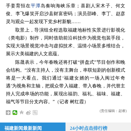
手姜育恒在
平潭
岛奏响海峡乐章；喜剧人宋木子、何文
俊、李飞爆笑开启沙县财富密码；演员邵峰、李丁、赵彦
灵与观众一起发现下党乡村新貌……
取景上，导演组全程选取福建地标性实景进行影视化
（类电影）制作，同时借助前沿科技作为视觉包装手段，
实现大场景视觉冲击与虚拟技术、温情小场景多维结合，
展示大美福建的人文底蕴。
陈晟表示，今年春晚还将打破“拼盘式”节目创作和晚
会结构。“没有主持人，没有主舞台，串联短剧的创新模式
将是一大看点。我们通过‘福建女婿的一场入闽过年奇
遇’为视角和主轴，把观众带入福建、带入春晚，并代替主
持人完成串场的功能，展现出福韵、福礼、福味、福建、
福气等节目分支内容。”（记者 树红霞）
(责任编辑：赵睿)
福建新闻最新新闻
24小时点击排行榜