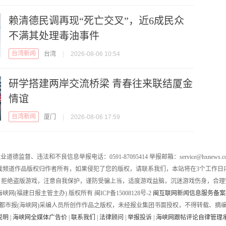
赖清德民调再现“死亡交叉”，近6成民众
不满其处理毒油事件
台湾新闻
台湾
|
2026-08-06 10:54
研学搭建两岸交流桥梁 青春往来联结厦金
情谊
台湾新闻
厦门
|
2026-08-06 17:59
业道德监督、违法和不良信息举报电话：0591-87095414 举报邮箱：service@hxnews.c
戏频道作品版权归作者所有，如果侵犯了您的版权，请联系我们，本站将在3个工作日
，拒绝盗版游戏，注意自我保护，谨防受骗上当，适度游戏益脑，沉迷游戏伤身，合理
016 海峡网(福建日报主管主办) 版权所有 闽ICP备15008128号-2
闽互联网新闻信息服务备案编号
都市报(海峡网)采编人员所创作作品之版权，未经报业集团书面授权，不得转载、摘
说明
|
海峡网全媒体广告价
|
联系我们
|
法律顾问
|
举报投诉
|
海峡网跟帖评论自律管理