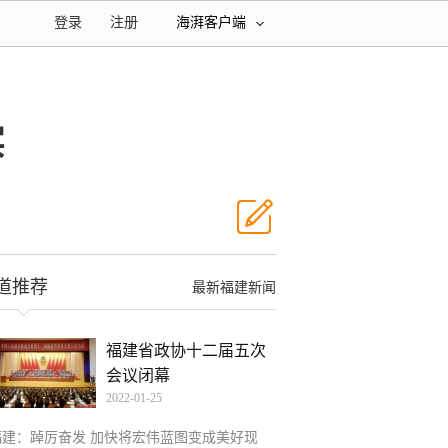
登录
注册
海湃客户端
实
道推荐
最新福建新闻
福建省政协十二届五次
会议闭幕
2022-01-25
福建：踔厉奋发 加快将宏伟蓝图变成美好现