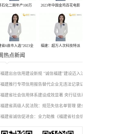
景石化二期年产100万
2023年中国金鸡百花电影
丙烷脱氢项目建成中交
节有福电影巡展31日启动
省6县市入选“2023全
福建：超万人次科技特派
周热点新闻
县域发展潜力百强县”
员一线开展服务
福建出台信用建设新规 “诚信福建”建设迈入法
福建推行专项信用报告替代企业无违法记录证
治化新阶段
福建省社会信用体系建设成效显著 央行征信系
明改革成效显著
福建省高级人民法院：规范失信名单管理 健全
统赋能实体经济
福建省诚信促进会：全力助推《福建省社会信
信用修复机制
用条例》落地见效