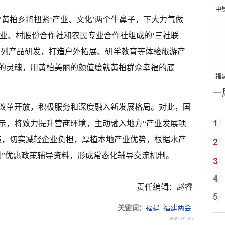
中
黄柏乡将扭紧‘产业、文化’两个牛鼻子，下大力气做
吨
企业、村股份合作社和农民专业合作社组成的‘三社联
系列产品研发，打造户外拓展、研学教育等体验旅游产
的灵魂，用黄柏美丽的颜值绘就黄柏群众幸福的底
福建
一
国
改革开放，积极服务和深度融入新发展格局。对此，国
示，将致力提升营商环境，主动融入地方“产业发展项
策，切实减轻企业负担，厚植本地产业优势，根据水产
制”优惠政策辅导资料，形成常态化辅导交流机制。
责任编辑：赵睿
关键词：
福建
福建两会
2022-01-25