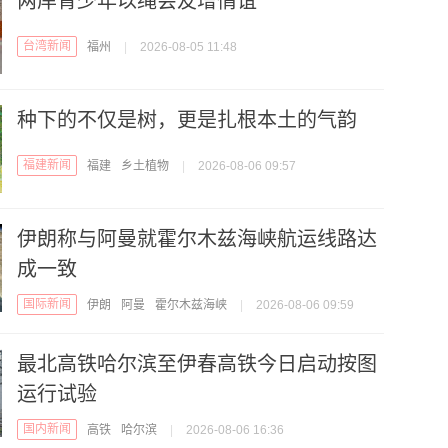
两岸青少年以绳会友增情谊
台湾新闻
福州
|
2026-08-05 11:48
种下的不仅是树，更是扎根本土的气韵
福建新闻
福建
乡土植物
|
2026-08-06 09:57
伊朗称与阿曼就霍尔木兹海峡航运线路达
成一致
国际新闻
伊朗
阿曼
霍尔木兹海峡
|
2026-08-06 09:59
最北高铁哈尔滨至伊春高铁今日启动按图
运行试验
国内新闻
高铁
哈尔滨
|
2026-08-06 16:36