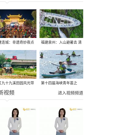
建连城：非遗奇妙夜点
福建泉州：入山避暑去 清
夏夜
凉好惬意
江九十九溪田园风光带
第十四届海峡青年荟之
新视频
亩早稻迎来成熟收割季
2026榕台青年大学生水上
进入视频频道
运动交流营