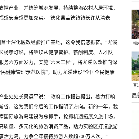
支撑产业，并统筹城乡发展，持续整治农村人居环境，
福感安全感更加充实。”德化县盖德镇镇长许从清表
国首个深化医改经验推广基地，这令我倍感振奋。”尤溪
福
长杨孝灯说，将继续从健康管护、薪酬制度、人才队
亮
服务六方面发力，实施“六大工程”，将尤溪医改推向深
全民健康管理示范医院”，助力尤溪建设“全国全民健康
晋
最
千
产业处处长吴运平说：“政府工作报告提出，着力打响
游省，这为我们今后的工作指明了方向。新的一年，我
潭国际旅游岛建设为总抓手，抢抓机遇拓展文旅市场，
高质量、多元化的旅游消费产品，助力实验区打造旅游
活力岛，力争全年接待旅游人数超700万人次。”