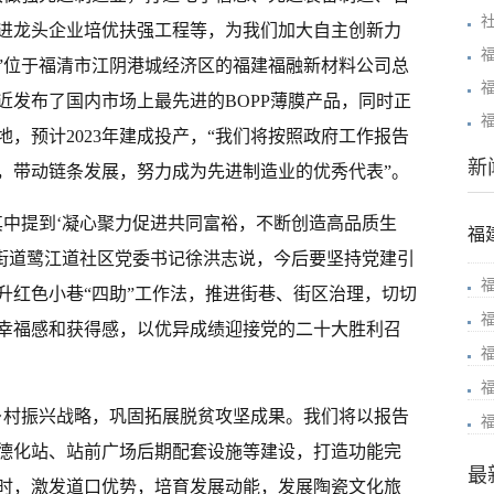
进龙头企业培优扶强工程等，为我们加大自主创新力
”位于福清市江阴港城经济区的福建福融新材料公司总
近发布了国内市场上最先进的BOPP薄膜产品，同时正
，预计2023年建成投产，“我们将按照政府工作报告
新
，带动链条发展，努力成为先进制造业的优秀代表”。
其中提到‘凝心聚力促进共同富裕，不断创造高品质生
福
街道鹭江道社区党委书记徐洪志说，今后要坚持党建引
升红色小巷“四助”工作法，推进街巷、街区治理，切切
幸福感和获得感，以优异成绩迎接党的二十大胜利召
乡村振兴战略，巩固拓展脱贫攻坚成果。我们将以报告
德化站、站前广场后期配套设施等建设，打造功能完
最
时，激发道口优势，培育发展动能，发展陶瓷文化旅