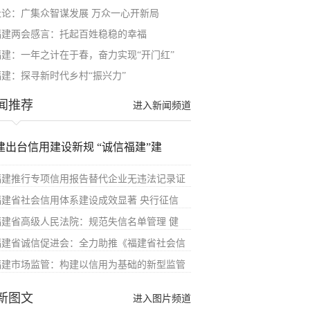
社论：广集众智谋发展 万众一心开新局
福建两会感言：托起百姓稳稳的幸福
福建：一年之计在于春，奋力实现“开门红”
福建：探寻新时代乡村“振兴力”
闻推荐
进入新闻频道
建出台信用建设新规 “诚信福建”建
福建推行专项信用报告替代企业无违法记录证
福建省社会信用体系建设成效显著 央行征信
福建省高级人民法院：规范失信名单管理 健
福建省诚信促进会：全力助推《福建省社会信
福建市场监管：构建以信用为基础的新型监管
新图文
进入图片频道