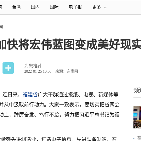
南
台湾
国内
国际
电子报
更多
闻
 加快将宏伟蓝图变成美好现
为您推荐
2022-01-25 10:56
来源：东南网
频
 连日来，
福建省
广大干群通过报纸、电视、新媒体等
并从中汲取前行动力。大家一致表示，要切实把省两会
动上，踔厉奋发、笃行不怠，努力把习近平总书记为福
大做强先进制造业，打造电子信息、先进装备制造、石