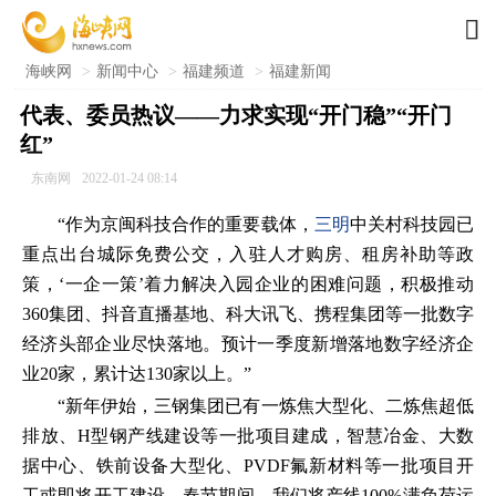

海峡网
>
新闻中心
>
福建频道
>
福建新闻
代表、委员热议——力求实现“开门稳”“开门
红”
东南网
2022-01-24 08:14
“作为京闽科技合作的重要载体，
三明
中关村科技园已
重点出台城际免费公交，入驻人才购房、租房补助等政
策，‘一企一策’着力解决入园企业的困难问题，积极推动
360集团、抖音直播基地、科大讯飞、携程集团等一批数字
经济头部企业尽快落地。预计一季度新增落地数字经济企
业20家，累计达130家以上。”
“新年伊始，三钢集团已有一炼焦大型化、二炼焦超低
排放、H型钢产线建设等一批项目建成，智慧冶金、大数
据中心、铁前设备大型化、PVDF氟新材料等一批项目开
工或即将开工建设。春节期间，我们将产线100%满负荷运