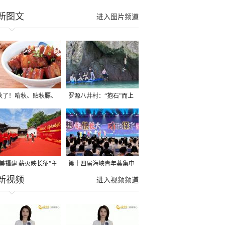
新图文
进入图片频道
秋了！啃秋、贴秋膘、
罗源八井村：“抱石”而上
秋，福建人这样过才够
→
寻美福建 薪火映长征”主
第十四届海峡青年荟集中
新视频
活动在龙岩长汀启动
阶段活动在福州举行
进入视频频道