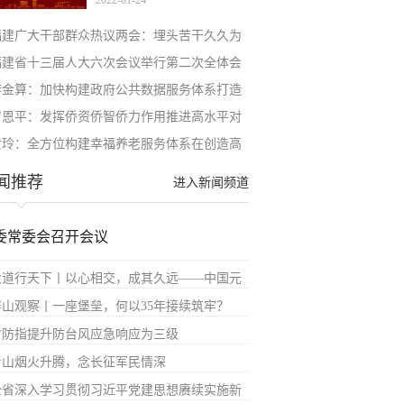
2022-01-24
福建广大干部群众热议两会：埋头苦干久久为
福建省十三届人大六次会议举行第二次全体会
李金算：加快构建政府公共数据服务体系打造
罗恩平：发挥侨资侨智侨力作用推进高水平对
黄玲：全方位构建幸福养老服务体系在创造高
闻推荐
进入新闻频道
委常委会召开会议
大道行天下丨以心相交，成其久远——中国元
屏山观察丨一座堡垒，何以35年接续筑牢？
省防指提升防台风应急响应为三级
青山烟火升腾，念长征军民情深
全省深入学习贯彻习近平党建思想赓续实施新