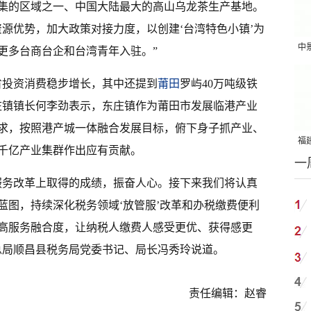
集的区域之一、中国大陆最大的高山乌龙茶生产基地。
源优势，加大政策对接力度，以创建‘台湾特色小镇’为
中
更多台商台企和台湾青年入驻。”
吨
省投资消费稳步增长，其中还提到
莆田
罗屿40万吨级铁
庄镇镇长何李劲表示，东庄镇作为莆田市发展临港产业
求，按照港产城一体融合发展目标，俯下身子抓产业、
福建
千亿产业集群作出应有贡献。
一
国
服务改革上取得的成绩，振奋人心。接下来我们将认真
蓝图，持续深化税务领域‘放管服’改革和办税缴费便利
高服务融合度，让纳税人缴费人感受更优、获得感更
总局顺昌县税务局党委书记、局长冯秀玲说道。
责任编辑：赵睿