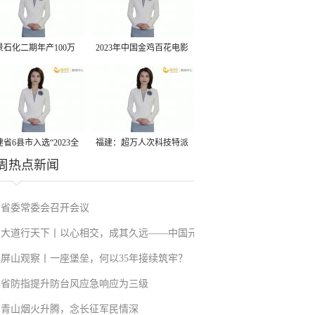
景石化二期年产100万
2023年中国金鸡百花电影
丙烷脱氢项目建成中交
节有福电影巡展31日启动
省6县市入选“2023全
福建：超万人次科技特派
周热点新闻
县域发展潜力百强县”
员一线开展服务
省委常委会召开会议
大道行天下丨以心相交，成其久远——中国元
屏山观察丨一座堡垒，何以35年接续筑牢？
首外交的世界情怀与大国气派
省防指提升防台风应急响应为三级
青山烟火升腾，念长征军民情深