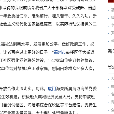
年来取得的亮眼成绩令我省广大干部群众深受鼓舞、倍感
一年要勇担使命、砥砺前行，埋头苦干、久久为功，新
社会主义现代化国家福建篇章，以实际行动迎接党的二
生
福祉达到新水平，发展更加公平。做好政府工作，必
新
，让老百姓过上更好的日子。”
福州市
鼓楼区华大街道
江社区强化党建联盟建设，与17家单位签订共建协议，
省
建单位结对帮扶4户困难家庭，慰问困难群众50多人次，
开放合作走深走实。对此，
厦门
海关所属海沧海关党委
协定生效机遇，积极融入属地经济发展大局，支持中欧班
门自贸试验区、海沧港综合保税区等平台建设，支持生
兴产业高质量发展，大力促进外贸量稳质升。