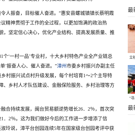
最
绩令人振奋，目标催人奋进。”惠安县螺城镇镇长蔡明霞
会议精神贯彻于工作的全过程，以更加饱满的政治热
貌，坚定信心决心，优化产业结构、提高发展质量、推
31个‘一村一品’专业村，十大乡村特色产业全产业链总
立
绩单’振奋人心、催人奋进。”
漳州
市委乡村振兴办副主任
晒
级乡村振兴试点村升级发展，每个村培育1～2个主导特
味
障、乡村人才队伍建设、金融保险服务、乡村治理等方
“
最
题
融合持续发展，闽台贸易额逆势增长26．2％，首次突
长21．2％。这为我们做好今后的工作进一步增添了信
聂淑玲说，漳平台创园连续5年在国家级台创园考评中获