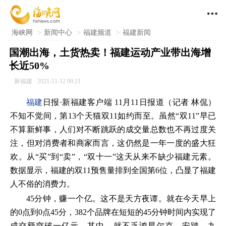

海峡网
>
新闻中心
>
福建频道
>
福建新闻
国潮出海，土货热卖！​福建运动产业带出海增
长近50%
新福建
2021-11-12 09:21
福建
日报·新福建客户端 11月11日报道（记者 林侃）
不知不觉间，第13个天猫双11如约而至。虽然“双11”早已
不算新鲜事，人们对不断跳跃的成交量总数也不再过度关
注，但对消费者和商家而言，这仍然是一年一度的盛大狂
欢。从“买”到“卖”，“双十一”这天从来不缺少福建元素。
数据显示，福建的双11预售量排到全国第6位，凸显了福建
人不俗的消费力。
45分钟，赚一个亿。这不是天方夜谭。就在今天早上
的0点到0点45分，382个品牌在短短的45分钟时间内实现了
成交额突破一亿元。其中，就不乏鸿星尔克、安踏、九