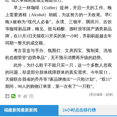
红”仙人掌猫爬架成交额超百万。
早上一杯咖啡（Coffee）提神，开启一天的工作。晚
上需要酒精（Alcohol）助眠，为这努力的一天收尾。早C
晚A被称为“现代人必备”。永璞、三顿半、隅田川、吉饮
等咖啡新品牌，梅见、斑马精酿、酒时浪等国产酒类新品
牌，在11月1日天猫双11开买的第一小时，齐刷刷超越去年
同期一整天的成交额。
考古盲盒与手办、氛围灯、文房四宝、预制菜、洗地
机也都荣登“趋势单品”，无不预示消费再升级的趋势。
此外，为什么鞋子不能只买一只，这一个多数人忽视
的问题，却是部分肢体残障群体的真实需求。今年双11，
天猫联合我省的乔丹等7家品牌推出“一只鞋计划”。“双11”
期间，98人的购物订单里，第一次有了“一只鞋”。
(责任编辑：赵睿)
福建新闻最新新闻
24小时点击排行榜