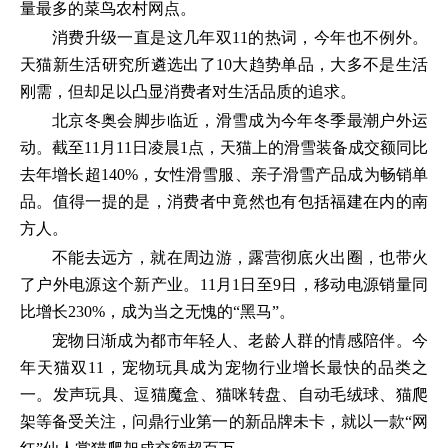
量最多的菜鸟农村网点。
消费升级一直是这几年双11的热词，今年也不例外。
天猫新生活研究所遴选出了10大趋势单品，大多不是生活
刚需，但却足以凸显消费者对生活品质的追求。
北京冬奥会脚步临近，滑雪成为今年冬季最潮户外运
动。截至11月11日凌晨1点，天猫上的滑雪装备成交额同比
去年增长超140%，女性滑雪服、亲子滑雪产品成为畅销单
品。值得一提的是，消费者中竟然也有包括福建在内的南
方人。
不能去远方，就在周边游，露营彻底火出圈，也带火
了户外电源这个新产业。11月1日至9日，移动电源销量同
比增长230%，成为当之无愧的“黑马”。
宠物日渐成为都市年轻人、老龄人群的情感陪伴。今
年天猫双11，宠物玩具成为宠物行业增长最快的品类之
一。发声玩具、逗猫魔盒、猫咪转盘、自动毛绒球、猫爬
架等备受关注，问鼎行业第一的新品牌未卡，就以一款“网