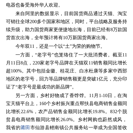
电器也备受海外华人欢迎。
来自阿里的数据显示，目前国货商品通过天猫、淘宝
可销往全球200多个国家和地区，同时，平台战略及服务持
续升级，助力国货商家更便捷地出海，目前已经有8万款国
货首次出海，全年预计将有10万新国货商家出海。
今年双11，还是一个以“土”为荣的购物节。
一方面，“老字号”也笼络住了一大批消费者。截至11
月11日8点，220家老字号品牌在天猫双11销售额同比增长
超100%。其中包括金徽、桂花庄、白水杜康等多家中西部
地区的老字号，回力等品牌销售额更是突破1亿元，充分印
证了“老字号是最成功的新品牌”。
另一方面，乡村好物成了香饽饽。11月1-10日，在淘
宝天猫平台上，160个乡村振兴重点帮扶县电商销售金额同
比增长22.6%，农产品销售金额同比增长19.8%。832个脱
贫县电商销售额同比增长26.0%。乡村网购也蔚然成风，
我省的
莆田
市仙游县鲤南镇公共服务站一举成为全国签收