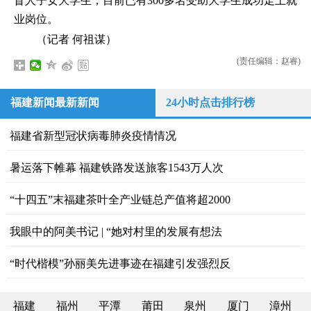
盲人子女大学生，目前已有300多名受助大学生成功走上就
业岗位。
（记者 何祖谋）
(责任编辑：赵睿)
福建新闻最新新闻
24小时点击排行榜
福建省新型冠状病毒肺炎疫情情况
暑运落下帷幕 福建铁路发送旅客1543万人次
“十四五”末福建茶叶全产业链总产值将超2000
我眼中的阿美书记 | “她对村里的发展有想法
“时代楷模”孙丽美先进事迹在福建引发强烈反
福建
福州
平潭
莆田
泉州
厦门
漳州