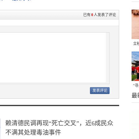
已有
0
人发表了评论
立
晒
味
“
最
题
赖清德民调再现“死亡交叉”，近6成民众
不满其处理毒油事件