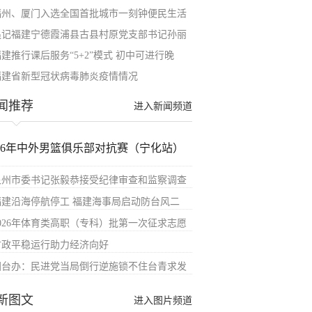
福州、厦门入选全国首批城市一刻钟便民生活
追记福建宁德霞浦县古县村原党支部书记孙丽
建推行课后服务“5+2”模式 初中可进行晚
福建省新型冠状病毒肺炎疫情情况
闻推荐
进入新闻频道
026年中外男篮俱乐部对抗赛（宁化站）
泉州市委书记张毅恭接受纪律审查和监察调查
福建沿海停航停工 福建海事局启动防台风二
2026年体育类高职（专科）批第一次征求志愿
财政平稳运行助力经济向好
国台办：民进党当局倒行逆施锁不住台青求发
新图文
进入图片频道