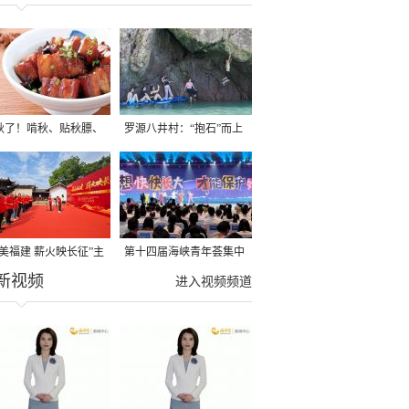
秋了！啃秋、贴秋膘、
罗源八井村：“抱石”而上
秋，福建人这样过才够
→
寻美福建 薪火映长征”主
第十四届海峡青年荟集中
新视频
活动在龙岩长汀启动
阶段活动在福州举行
进入视频频道