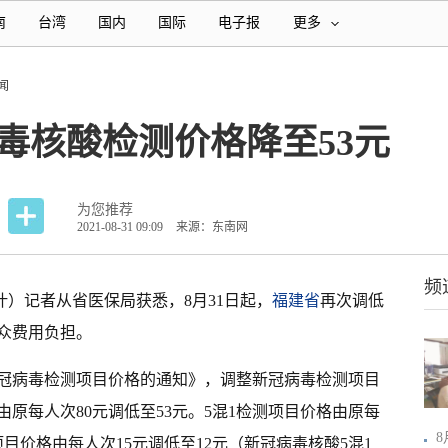
南
台湾
国内
国际
电子报
更多
闻
病毒核酸检测价格降至53元
为您推荐
2021-08-31 09:09
来源：东南网
频
叶）记者从省医保局获悉，8月31日起，
福建省
再次调低
众费用负担。
冠病毒检测项目价格的通知》，调整新冠病毒检测项目
由原每人次80元调低至53元。5混1检测项目价格由原每
项目价格由每人次15元调低至12元（新冠病毒核酸5混1