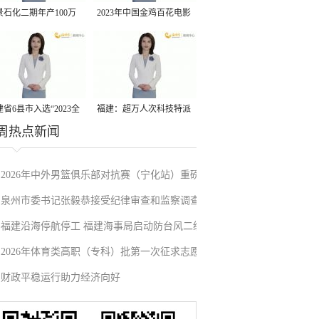
景石化二期年产100万
2023年中国金鸡百花电影
丙烷脱氢项目建成中交
节有福电影巡展31日启动
省6县市入选“2023全
福建：超万人次科技特派
周热点新闻
县域发展潜力百强县”
员一线开展服务
2026年中外男篮俱乐部对抗赛（宁化站）重磅
泉州市委书记张毅恭接受纪律审查和监察调查
来袭！抢票通道即将开启→
福建沿海停航停工 福建海事局启动防台风二级
2026年体育类高职（专科）批第一次征求志愿
应急响应
财政平稳运行助力经济向好
填报