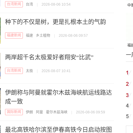
台湾新闻
台湾
|
2026-08-06 10:54
中
吨
种下的不仅是树，更是扎根本土的气韵
福建新闻
福建
乡土植物
|
2026-08-06 09:57
福建
一
国
两岸超千名太极爱好者翔安“比武”
台湾新闻
太极
|
2026-08-07 10:41
伊朗称与阿曼就霍尔木兹海峡航运线路达
成一致
国际新闻
伊朗
阿曼
霍尔木兹海峡
|
2026-08-06 09:59
最北高铁哈尔滨至伊春高铁今日启动按图