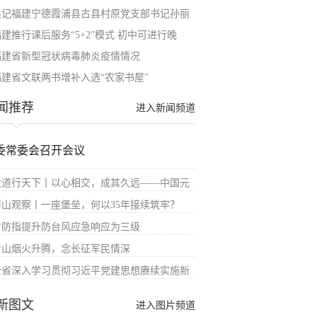
追记福建宁德霞浦县古县村原党支部书记孙丽
建推行课后服务“5+2”模式 初中可进行晚
福建省新型冠状病毒肺炎疫情情况
福建省文联两书增补入选“农家书屋”
闻推荐
进入新闻频道
委常委会召开会议
大道行天下丨以心相交，成其久远——中国元
屏山观察丨一座堡垒，何以35年接续筑牢？
省防指提升防台风应急响应为三级
青山烟火升腾，念长征军民情深
全省深入学习贯彻习近平党建思想赓续实施新
新图文
进入图片频道