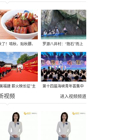
秋了！啃秋、贴秋膘、
罗源八井村：“抱石”而上
秋，福建人这样过才够
→
寻美福建 薪火映长征”主
第十四届海峡青年荟集中
新视频
活动在龙岩长汀启动
阶段活动在福州举行
进入视频频道