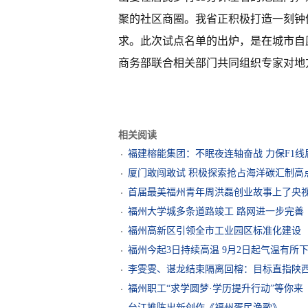
聚的社区商圈。我省正积极打造一刻钟
求。此次试点名单的出炉，是在城市自
商务部联合相关部门共同组织专家对地
相关阅读
福建榕能集团：不眠夜连轴奋战 力保F1线
厦门敢闯敢试 积极探索抢占海洋碳汇制高
首届最美福州青年周洪磊创业故事上了央
福州大学城多条道路竣工 路网进一步完善
福州高新区引领全市工业园区标准化建设
福州今起3日持续高温 9月2日起气温有所
李雯雯、谌龙结束隔离回榕：目标直指陕
福州职工“求学圆梦·学历提升行动”等你来
台江推陈出新创作《福州疍民渔歌》