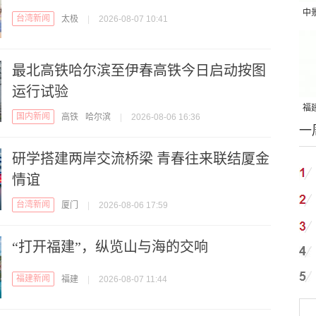
中
台湾新闻
太极
|
2026-08-07 10:41
吨
最北高铁哈尔滨至伊春高铁今日启动按图
运行试验
福建
国内新闻
高铁
哈尔滨
|
2026-08-06 16:36
一
国
研学搭建两岸交流桥梁 青春往来联结厦金
情谊
台湾新闻
厦门
|
2026-08-06 17:59
“打开福建”，纵览山与海的交响
福建新闻
福建
|
2026-08-07 11:44