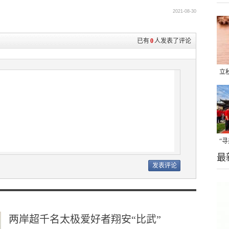
2021-08-30
已有
0
人发表了评论
立
晒
味
“
最
题
两岸超千名太极爱好者翔安“比武”