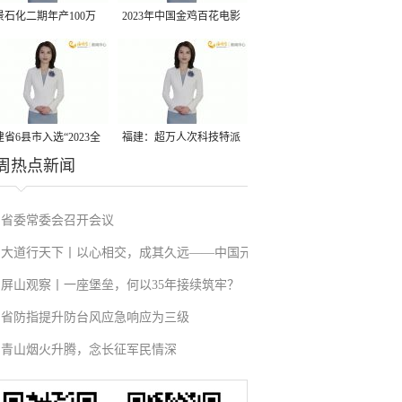
景石化二期年产100万
2023年中国金鸡百花电影
丙烷脱氢项目建成中交
节有福电影巡展31日启动
省6县市入选“2023全
福建：超万人次科技特派
周热点新闻
县域发展潜力百强县”
员一线开展服务
省委常委会召开会议
大道行天下丨以心相交，成其久远——中国元
屏山观察丨一座堡垒，何以35年接续筑牢？
首外交的世界情怀与大国气派
省防指提升防台风应急响应为三级
青山烟火升腾，念长征军民情深