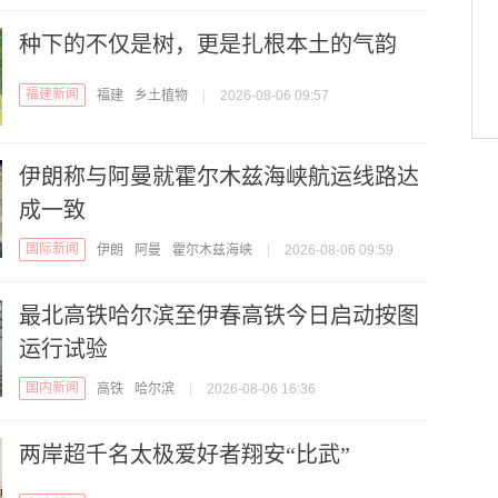
种下的不仅是树，更是扎根本土的气韵
福建新闻
福建
乡土植物
|
2026-08-06 09:57
伊朗称与阿曼就霍尔木兹海峡航运线路达
成一致
国际新闻
伊朗
阿曼
霍尔木兹海峡
|
2026-08-06 09:59
最北高铁哈尔滨至伊春高铁今日启动按图
运行试验
国内新闻
高铁
哈尔滨
|
2026-08-06 16:36
两岸超千名太极爱好者翔安“比武”