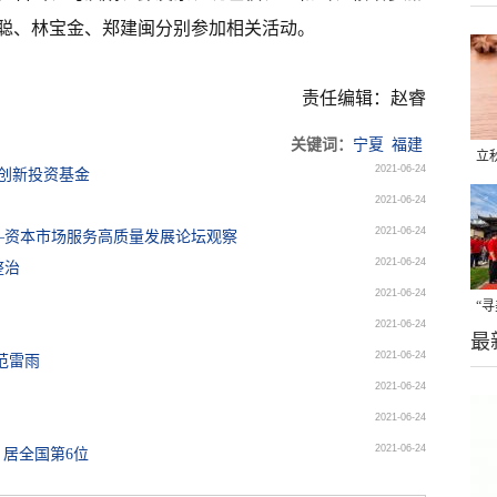
聪、林宝金、郑建闽分别参加相关活动。
责任编辑：赵睿
关键词：
宁夏
福建
立
2021-06-24
亿创新投资基金
晒
2021-06-24
味
2021-06-24
—资本市场服务高质量发展论坛观察
2021-06-24
整治
2021-06-24
“
2021-06-24
最
题
2021-06-24
范雷雨
2021-06-24
2021-06-24
2021-06-24
亿 居全国第6位