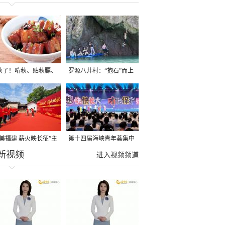
秋了！啃秋、贴秋膘、
罗源八井村：“抱石”而上
秋，福建人这样过才够
→
寻美福建 薪火映长征”主
第十四届海峡青年荟集中
新视频
活动在龙岩长汀启动
阶段活动在福州举行
进入视频频道