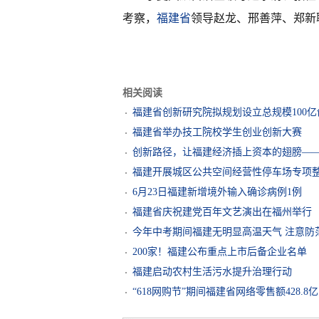
考察，
福建省
领导赵龙、邢善萍、郑新
相关阅读
福建省创新研究院拟规划设立总规模100
福建省举办技工院校学生创业创新大赛
创新路径，让福建经济插上资本的翅膀—
福建开展城区公共空间经营性停车场专项
6月23日福建新增境外输入确诊病例1例
福建省庆祝建党百年文艺演出在福州举行
今年中考期间福建无明显高温天气 注意防
200家！福建公布重点上市后备企业名单
福建启动农村生活污水提升治理行动
“618网购节”期间福建省网络零售额428.8