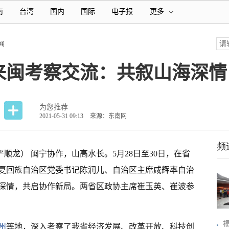
南
台湾
国内
国际
电子报
更多
闻
来闽考察交流：共叙山海深情
为您推荐
2021-05-31 09:13
来源：东南网
频
严顺龙） 闽宁协作，山高水长。5月28日至30日，在省
夏回族自治区党委书记陈润儿、自治区主席咸辉率自治
深情，共启协作新局。两省区政协主席崔玉英、崔波参
州
等地，深入考察了我省经济发展、改革开放、科技创