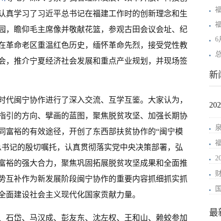
认真学习了习近平总书记在福建工作时的创新理念和生
园，瞻仰毛主席像并敬献花篮，参观古田会议会址、纪
在革命老区重温红色历史，缅怀革命先烈，接受党性教
会，推介宁夏经济社会发展和重点产业规划，并现场签
新
时代闽宁协作进行了深入交流、互学互鉴。大家认为，
2
记指引的方向、擘画的蓝图，聚焦脱贫攻坚、加强长期协
同富裕的有效途径，开创了东西部扶贫协作的“闽宁模
总书记的殷切嘱托，认真贯彻落实党中央决策部署，弘
富裕的强大合力，聚焦巩固拓展脱贫攻坚成果和全面推
势互补作为新发展阶段闽宁协作的重要内容抓细抓实抓
全面建设社会主义现代化国家贡献力量。
最
、石岱、马汉成、彭友东、沈左权、王和山、赖蛟参加