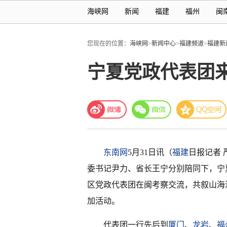
海峡网
新闻
福建
福州
闽
您现在的位置：
海峡网
>
新闻中心
>
福建频道
>
福建新
宁夏党政代表团
东南网
5月31日讯（
福建
日报记者 
委书记尹力、省长王宁分别陪同下，宁
区党政代表团在闽考察交流，共叙山海
加活动。
代表团一行先后到
厦门
、
龙岩
、
福