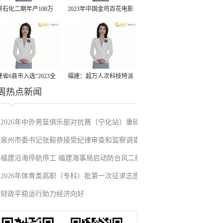
景石化二期年产100万
2023年中国金鸡百花电影
丙烷脱氢项目建成中交
节有福电影巡展31日启动
省6县市入选“2023全
福建：超万人次科技特派
周热点新闻
县域发展潜力百强县”
员一线开展服务
2026年中外男篮俱乐部对抗赛（宁化站）重磅
泉州市委书记张毅恭接受纪律审查和监察调查
来袭！抢票通道即将开启→
福建沿海停航停工 福建海事局启动防台风二级
2026年体育类高职（专科）批第一次征求志愿
应急响应
财政平稳运行助力经济向好
填报