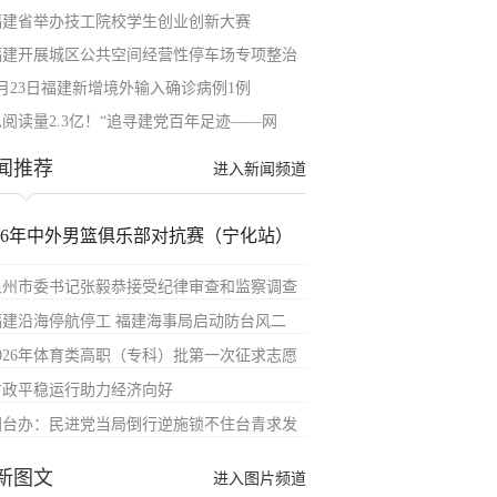
福建省举办技工院校学生创业创新大赛
福建开展城区公共空间经营性停车场专项整治
6月23日福建新增境外输入确诊病例1例
总阅读量2.3亿！“追寻建党百年足迹——网
闻推荐
进入新闻频道
026年中外男篮俱乐部对抗赛（宁化站）
泉州市委书记张毅恭接受纪律审查和监察调查
福建沿海停航停工 福建海事局启动防台风二
2026年体育类高职（专科）批第一次征求志愿
财政平稳运行助力经济向好
国台办：民进党当局倒行逆施锁不住台青求发
新图文
进入图片频道