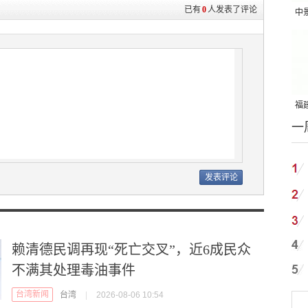
已有
0
人发表了评论
中
吨
福建
一
国
赖清德民调再现“死亡交叉”，近6成民众
不满其处理毒油事件
台湾新闻
台湾
|
2026-08-06 10:54