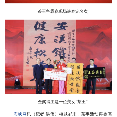
茶王争霸赛现场决赛定名次
金奖得主是一位美女“茶王”
海峡网
讯（记者 洪伟）榕城岁末，茶事活动再掀高