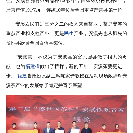
佳。安溪县拥有茶树品种100多个，国家级茶树良种6个，
涉茶产值191亿元，连续10年位居全国重点产茶县第一位。
安溪农民有近三分之二的收入来自茶业，茶是安溪的
重点产业和支柱产业，更是
民生
产业，安溪先也从原先的
贫困县跃居全国百强县60位。
“安溪茶叶不仅为了安溪县的富民强县做了很大的贡
献，也为
福建省
做出了榜样，新的五年，安溪茶要更进一
步。”
福建
省政协原副主席陈家骅教授在活动现场致辞对安
溪茶产业的发展给予肯定并寄予厚望。