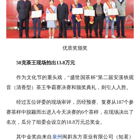
优质奖颁奖
50克茶王现场拍出13.8万元
作为文化节的重头戏，“盛世国茶杯”第二届安溪铁观
音（清香型）茶王争霸赛决赛和颁奖典礼，则引人入胜。
经过五位评委的现场审评，历经预赛、复赛从187个参
赛茶样中脱颖而出进入今天决赛的6个茶样，在现场决出了
名次，瓜分了组委会设立的18.8万元总奖金。
其中金奖由来自
泉州
闽斟东方茶业有限公司（知茗）