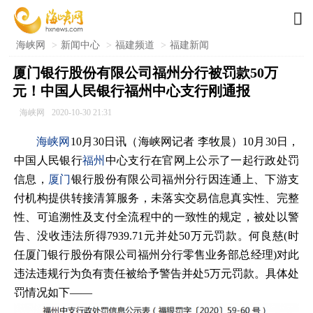

海峡网
>
新闻中心
>
福建频道
>
福建新闻
厦门银行股份有限公司福州分行被罚款50万
元！中国人民银行福州中心支行刚通报
海峡网
2020-10-30 21:31
海峡网
10月30日讯（海峡网记者 李牧晨）10月30日，
中国人民银行
福州
中心支行在官网上公示了一起行政处罚
信息，
厦门
银行股份有限公司福州分行因连通上、下游支
付机构提供转接清算服务，未落实交易信息真实性、完整
性、可追溯性及支付全流程中的一致性的规定，被处以警
告、没收违法所得7939.71元并处50万元罚款。何良慈(时
任厦门银行股份有限公司福州分行零售业务部总经理)对此
违法违规行为负有责任被给予警告并处5万元罚款。具体处
罚情况如下——