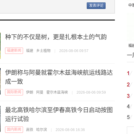
中
吨
种下的不仅是树，更是扎根本土的气韵
福建
福建新闻
福建
乡土植物
|
2026-08-06 09:57
一
国
伊朗称与阿曼就霍尔木兹海峡航运线路达
成一致
国际新闻
伊朗
阿曼
霍尔木兹海峡
|
2026-08-06 09:59
最北高铁哈尔滨至伊春高铁今日启动按图
运行试验
国内新闻
高铁
哈尔滨
|
2026-08-06 16:36