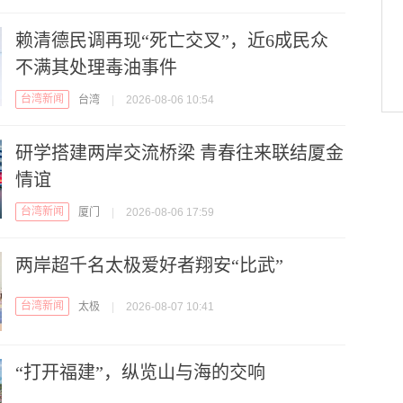
赖清德民调再现“死亡交叉”，近6成民众
不满其处理毒油事件
台湾新闻
台湾
|
2026-08-06 10:54
研学搭建两岸交流桥梁 青春往来联结厦金
情谊
台湾新闻
厦门
|
2026-08-06 17:59
两岸超千名太极爱好者翔安“比武”
台湾新闻
太极
|
2026-08-07 10:41
“打开福建”，纵览山与海的交响