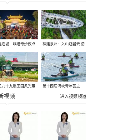
建连城：非遗奇妙夜点
福建泉州：入山避暑去 清
夏夜
凉好惬意
江九十九溪田园风光带
第十四届海峡青年荟之
新视频
亩早稻迎来成熟收割季
2026榕台青年大学生水上
进入视频频道
运动交流营