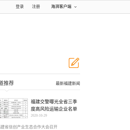
登录
注册
海湃客户端
道推荐
最新福建新闻
福建交警曝光全省三季
度高风险运输企业名单
2020-10-29
和
福建省信创产业生态合作大会召开