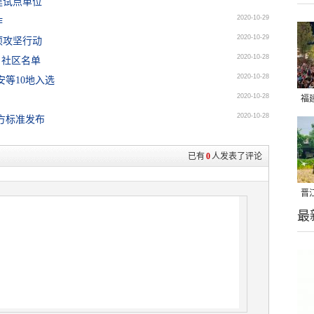
建试点单位
2020-10-29
作
2020-10-29
项攻坚行动
2020-10-28
、社区名单
2020-10-28
等10地入选
2020-10-28
福
2020-10-28
方标准发布
亮
已有
0
人发表了评论
晋
最
千