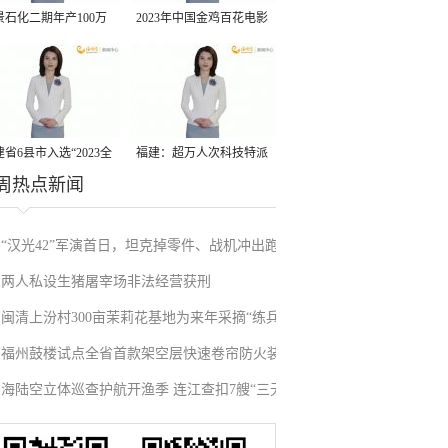
景石化二期年产100万
2023年中国金鸡百花电影
丙烷脱氢项目建成中交
节有福电影巡展31日启动
省6县市入选“2023全
福建：超万人次科技特派
周热点新闻
县域发展潜力百强县”
员一线开展服务
“汉光42”军演首日，坦克掉零件、战机冲出跑
两人私设生猪屠宰场非法经营获刑
道、赖清德逃跑……螺丝都拧不紧，台军能打
闽清上汾村300亩茉莉花基地为来年采摘“练兵”
“持久战”？
福州鼓楼试点全省首款架空层快速卷帘防火装
海陆空立体巡查护航开渔季 连江查扣7艘“三无”
置
船舶