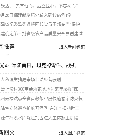
曾钦达：“先有恒心，后立匠心，不忘初心”
10月28日福建新增境外输入确诊病例1例
福建省纪委监委通报四起党员干部充当“保护
福建确定第三批省级农产品质量安全县创建试
闻推荐
进入新闻频道
汉光42”军演首日，坦克掉零件、战机
两人私设生猪屠宰场非法经营获刑
闽清上汾村300亩茉莉花基地为来年采摘“练
福州鼓楼试点全省首款架空层快速卷帘防火装
海陆空立体巡查护航开渔季 连江查扣7艘“三
罗源牛梅溪水库除险加固进入主体施工阶段
新图文
进入图片频道