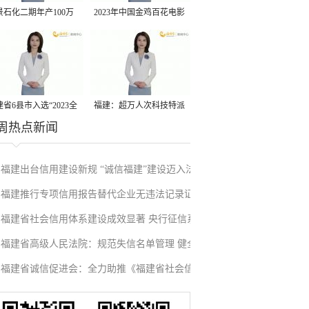
景石化二期年产100万
2023年中国金鸡百花电影
丙烷脱氢项目建成中交
节有福电影巡展31日启动
省6县市入选“2023全
福建：超万人次科技特派
周热点新闻
县域发展潜力百强县”
员一线开展服务
福建出台信用建设新规 “诚信福建”建设迈入法
福建推行专项信用报告替代企业无违法记录证
治化新阶段
福建省社会信用体系建设成效显著 央行征信系
明改革成效显著
福建省高级人民法院：规范失信名单管理 健全
统赋能实体经济
福建省诚信促进会：全力助推《福建省社会信
信用修复机制
用条例》落地见效