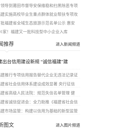
省领导到莆田市督导安保维稳和扫黑除恶专项
福建实施高校毕业生重点群体就业帮扶专项攻
首批福建省全域生态旅游示范名单公示 惠安
101家！福建又一批科技型中小企业入库
闻推荐
进入新闻频道
建出台信用建设新规 “诚信福建”建
福建推行专项信用报告替代企业无违法记录证
福建省社会信用体系建设成效显著 央行征信
福建省高级人民法院：规范失信名单管理 健
福建省诚信促进会：全力助推《福建省社会信
福建市场监管：构建以信用为基础的新型监管
新图文
进入图片频道