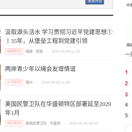
中
吨
汲取源头活水 学习贯彻习近平党建思想①
丨35年，从堡垒工程到党建引领
福建
福建新闻
福建
党建
|
2026-08-05 11:45
一
国
两岸青少年以绳会友增情谊
台湾新闻
福州
|
2026-08-05 11:48
美国民警卫队在华盛顿特区部署延至2029
年1月
国际新闻
美国民警卫队
华盛顿
|
2026-08-05 09:53