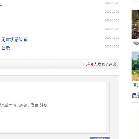
2020-10-28
%
2020-10-28
2020-10-28
2020-10-28
2020-10-28
、无症状感染者
福
2020-10-28
）公示
亮
已有
0
人发表了评论
晋
最
千
登录后才可以评论，
登录
|
注册