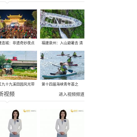
建连城：非遗奇妙夜点
福建泉州：入山避暑去 清
夏夜
凉好惬意
江九十九溪田园风光带
第十四届海峡青年荟之
新视频
亩早稻迎来成熟收割季
2026榕台青年大学生水上
进入视频频道
运动交流营