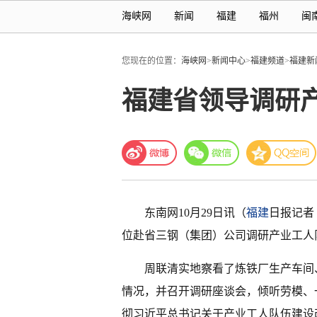
海峡网
新闻
福建
福州
闽
您现在的位置：
海峡网
>
新闻中心
>
福建频道
>
福建新
福建省领导调研
东南网10月29日讯（
福建
日报记者
位赴省三钢（集团）公司调研产业工人
周联清实地察看了炼铁厂生产车间
情况，并召开调研座谈会，倾听劳模、
彻习近平总书记关于产业工人队伍建设