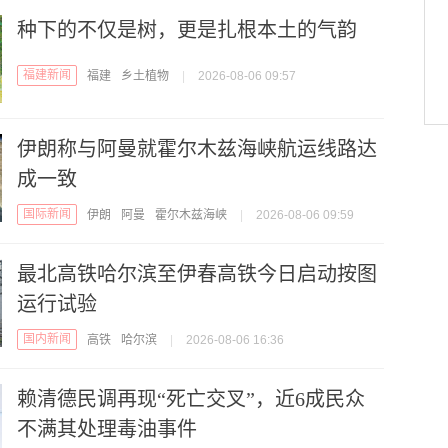
种下的不仅是树，更是扎根本土的气韵
福建新闻
福建
乡土植物
|
2026-08-06 09:57
伊朗称与阿曼就霍尔木兹海峡航运线路达
成一致
国际新闻
伊朗
阿曼
霍尔木兹海峡
|
2026-08-06 09:59
最北高铁哈尔滨至伊春高铁今日启动按图
运行试验
国内新闻
高铁
哈尔滨
|
2026-08-06 16:36
赖清德民调再现“死亡交叉”，近6成民众
不满其处理毒油事件