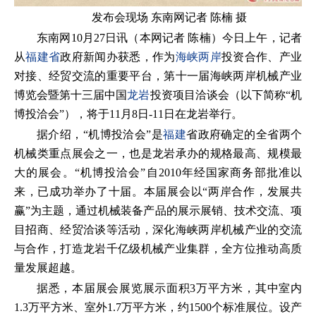
发布会现场 东南网记者 陈楠 摄
东南网10月27日讯（本网记者 陈楠）今日上午，记者
从
福建省
政府新闻办获悉，作为
海峡两岸
投资合作、产业
对接、经贸交流的重要平台，第十一届海峡两岸机械产业
博览会暨第十三届中国
龙岩
投资项目洽谈会（以下简称“机
博投洽会”），将于11月8日-11日在龙岩举行。
据介绍，“机博投洽会”是
福建
省政府确定的全省两个
机械类重点展会之一，也是龙岩承办的规格最高、规模最
大的展会。“机博投洽会”自2010年经国家商务部批准以
来，已成功举办了十届。本届展会以“两岸合作，发展共
赢”为主题，通过机械装备产品的展示展销、技术交流、项
目招商、经贸洽谈等活动，深化海峡两岸机械产业的交流
与合作，打造龙岩千亿级机械产业集群，全方位推动高质
量发展超越。
据悉，本届展会展览展示面积3万平方米，其中室内
1.3万平方米、室外1.7万平方米，约1500个标准展位。设产