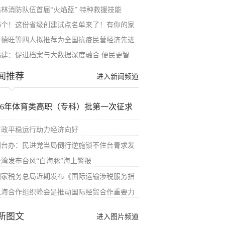
森林消防队伍首届“火焰蓝” 特种救援技能
26个！这份省级创建试点名单来了！有你的家
曹德旺等四人拟推荐为全国抗疫民营经济先进
福建：促进档案与大数据深度融合 便民更智
闻推荐
进入新闻频道
026年体育类高职（专科）批第一次征求
财政平稳运行助力经济向好
国台办：民进党当局倒行逆施锁不住台青求发
台湾发布台风“白海豚”海上警报
国家税务总局近期发布《国际运输涉税服务指
上海合作组织峰会是推动国际经贸合作重要力
新图文
进入图片频道