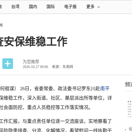
南
台湾
国内
国际
电子报
更多
闻
查安保维稳工作
为您推荐
2020-10-27 09:06
来源：东南网
频
 何祖谋） 26日，省委常委、政法委书记罗东川赴
南平
保维稳工作，深入街道、社区、基层派出所等单位，详
社会面防控、重点人员稳控等工作落实情况。
工作汇报，与重点责任单位逐一交流座谈，实地察看了
风险隐患排查、分流、化解情况，看望慰问一线执勤干