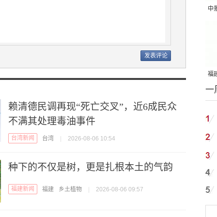
中
吨
福建
一
国
赖清德民调再现“死亡交叉”，近6成民众
不满其处理毒油事件
台湾新闻
台湾
|
2026-08-06 10:54
种下的不仅是树，更是扎根本土的气韵
福建新闻
福建
乡土植物
|
2026-08-06 09:57