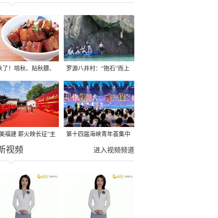
秋了！啃秋、贴秋膘、
罗源八井村：“抱石”而上
秋，福建人这样过才够
→
寻美福建 薪火映长征”主
第十四届海峡青年荟集中
新视频
活动在龙岩长汀启动
阶段活动在福州举行
进入视频频道