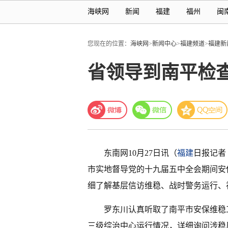
海峡网
新闻
福建
福州
闽
您现在的位置：
海峡网
>
新闻中心
>
福建频道
>
福建新
省领导到南平检
东南网10月27日讯（
福建
日报记者
市实地督导党的十九届五中全会期间安
细了解基层信访维稳、战时警务运行、
罗东川认真听取了南平市安保维稳
三级综治中心运行情况，详细询问涉稳