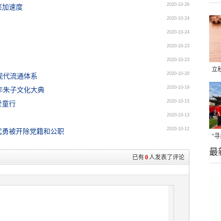
2020-10-26
兴加速度
2020-10-24
2020-10-24
2020-10-23
2020-10-23
立
2020-10-20
现代流通体系
晒
2020-10-19
0年朱子文化大典
味
2020-10-15
爱童行
2020-10-13
2020-10-12
武勇被开除党籍和公职
“
最
题
已有
0
人发表了评论