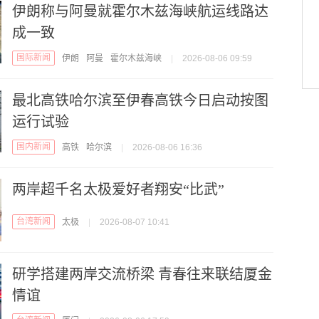
伊朗称与阿曼就霍尔木兹海峡航运线路达
成一致
国际新闻
伊朗
阿曼
霍尔木兹海峡
|
2026-08-06 09:59
最北高铁哈尔滨至伊春高铁今日启动按图
运行试验
国内新闻
高铁
哈尔滨
|
2026-08-06 16:36
两岸超千名太极爱好者翔安“比武”
台湾新闻
太极
|
2026-08-07 10:41
研学搭建两岸交流桥梁 青春往来联结厦金
情谊