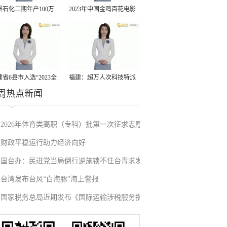
景石化二期年产100万
2023年中国金鸡百花电影
丙烷脱氢项目建成中交
节有福电影巡展31日启动
省6县市入选“2023全
福建：超万人次科技特派
周热点新闻
县域发展潜力百强县”
员一线开展服务
2026年体育类高职（专科）批第一次征求志愿
财政平稳运行助力经济向好
填报
国台办：民进党当局倒行逆施锁不住台青求发
台湾发布台风“白海豚”海上警报
展的心
国家税务总局近期发布《国际运输涉税服务指
引》