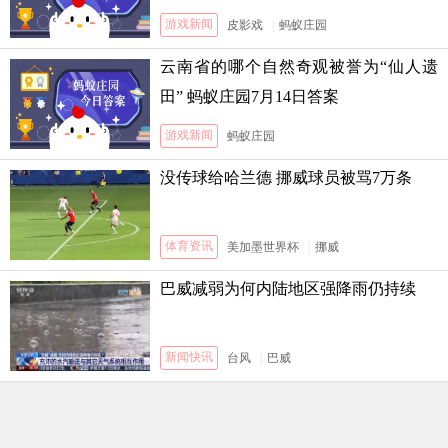
3日答案
游戏新闻
皮影戏
|
蚂蚁庄园
云南省的哪个自然奇观被誉为“仙人遗
田” 蚂蚁庄园7月14日答案
游戏新闻
蚂蚁庄园
没传球给哈兰德 挪威球员被骂7万条
体育资讯
美加墨世界杯
|
挪威
巴威减弱为何内陆地区强降雨仍持续
新闻快讯
台风
|
巴威