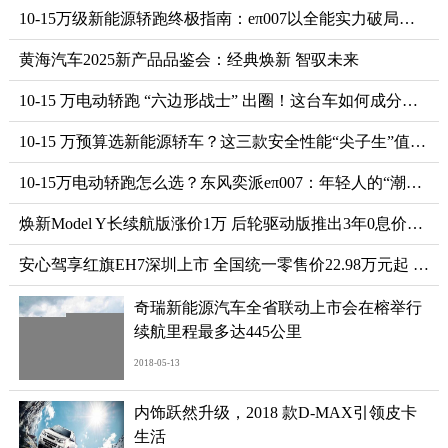
10-15万级新能源轿跑终极指南：eπ007以全能实力破局选择困境
黄海汽车2025新产品品鉴会：经典焕新 智驭未来
10-15 万电动轿跑 “六边形战士” 出圈！这台车如何成分为年轻人首选
10-15 万预算选新能源轿车？这三款安全性能“尖子生”值得关注
10-15万电动轿跑怎么选？东风奕派eπ007：年轻人的“潮流座驾”首选
焕新Model Y长续航版涨价1万 后轮驱动版推出3年0息价格不变
安心驾享红旗EH7深圳上市 全国统一零售价22.98万元起 用户最高可享10万元权益
奇瑞新能源汽车全省联动上市会在榕举行
续航里程最多达445公里
2018-05-13
内饰跃然升级，2018 款D-MAX引领皮卡
生活