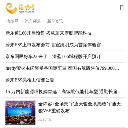

海峡网
>
汽车频道
>
新车资讯
新乐道L60开启预售 搭载蔚来旗舰智能科技
蔚来ES9上市发布会前 官宣姚明成为首席体验官
京东国民好车2.0来了！深蓝L06增程版开启预订
firefly萤火虫闪耀曼谷国际车展 泰国右舵版售价799,000泰铢 全球化拓展再提速
蔚来ES9亮相工信部公告
15 万内新能源增换购首选！高续航低能耗车型 通勤长途无焦虑
全阵容+全场景 宇通天骏全系集结 宇通天
骏V6E重磅发布
2025-07-31